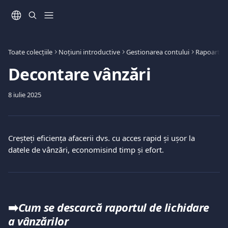
Direct la conținutul principal
Toate colecțiile
Noțiuni introductive
Gestionarea contului
Rapoarte
Decontare vânzări
8 iulie 2025
Creșteți eficiența afacerii dvs. cu acces rapid și ușor la 
datele de vânzări, economisind timp și efort.
➡️
Cum se descarcă raportul de lichidare 
a vânzărilor