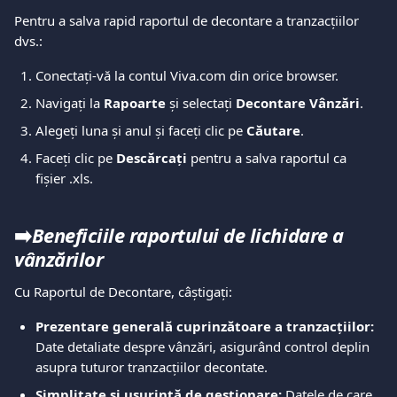
Pentru a salva rapid raportul de decontare a tranzacțiilor 
dvs.:
Conectați-vă la contul Viva.com din orice browser.
Navigați la 
Rapoarte
 și selectați 
Decontare Vânzări
.
Alegeți luna și anul și faceți clic pe 
Căutare
.
Faceți clic pe 
Descărcați
 pentru a salva raportul ca 
fișier .xls.
➡️
Beneficiile raportului de lichidare a 
vânzărilor
Cu Raportul de Decontare, câștigați:
Prezentare generală cuprinzătoare a tranzacțiilor:
Date detaliate despre vânzări, asigurând control deplin 
asupra tuturor tranzacțiilor decontate.
Simplitate și ușurință de gestionare:
 Datele de care 