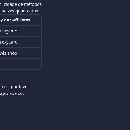
plicidade de métodos
 baixas quanto 0%!
y our Affiliates
Magento
FoxyCart
Wizishop
tros, por favor 
pção abaixo. 