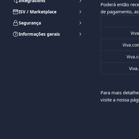
Integrations
Poderá então rece
de pagamento, as
ISV / Marketplace
Segurança
Viv
Informações gerais
Viva.co
Viva.
Viva
Para mais detalhes
visite a nossa pá