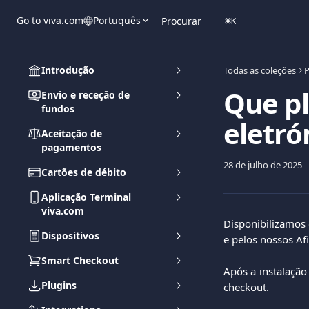
Ir para conteúdo principal
Go to viva.com
Português
Procurar
⌘
K
Introdução
Todas as coleções
P
Que pl
Envio e receção de
fundos
eletró
Aceitação de
pagamentos
28 de julho de 2025
Cartões de débito
Aplicação Terminal
viva.com
Disponibilizamos 
Dispositivos
e pelos nossos Afi
Smart Checkout
Após a instalaçã
Plugins
checkout.