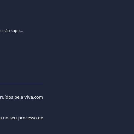
Que plugins de comércio eletrónico são suportados?
truídos pela Viva.com
a no seu processo de