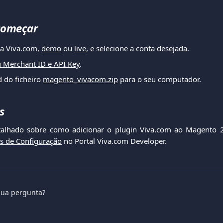
começar
na Viva.com,
demo
ou
live
, e selecione a conta desejada.
u Merchant ID e API Key
.
 do ficheiro
magento_vivacom.zip
para o seu computador.
s
alhado sobre como adicionar o plugin Viva.com ao Magento 2.
es de Configuração
no Portal Viva.com Developer.
sua pergunta?