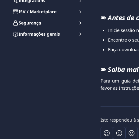
Integrations
ISV / Marketplace
➽
Antes de 
Segurança
Inicie sessão 
Informações gerais
Encontre o se
Faça download
➽
Saiba mai
Para um guia det
favor as
Instruçõ
Isto respondeu à 