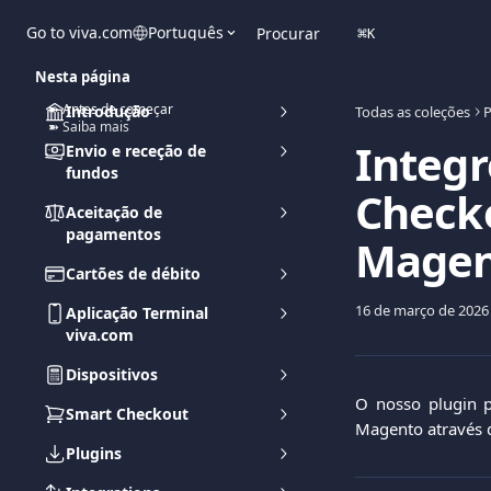
Ir para conteúdo principal
Go to viva.com
Português
Procurar
⌘
K
Nesta página
➽ Antes de começar
Introdução
Todas as coleções
P
➽ Saiba mais
Integr
Envio e receção de
fundos
Check
Aceitação de
pagamentos
Magen
Cartões de débito
16 de março de 2026
Aplicação Terminal
viva.com
Dispositivos
O nosso plugin p
Smart Checkout
Magento através 
Plugins