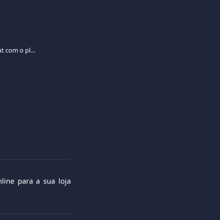
Integre a Viva.com Smart Checkout com o plugin Magento
line para a sua loja