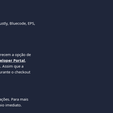
ustly, Bluecode, EPS, 
recem a opção de 
eloper Portal
, 
. Assim que a 
urante o checkout 
ações. Para mais 
oio imediato.