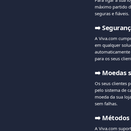
Para ligar a sua l
máximo partido da
seguras e fiáveis.
➡️
Seguranç
A Viva.com cumpre
em qualquer soluç
automaticamente a
para os seus clie
➡️
Moedas s
Os seus clientes 
pelo sistema de c
moeda da sua loja
sem falhas.
➡️
Métodos 
A Viva.com supor