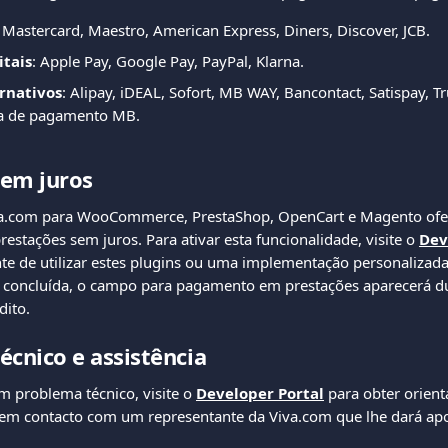
, Mastercard, Maestro, American Express, Diners, Discover, JCB.
itais
: Apple Pay, Google Pay, PayPal, Klarna.
rnativos
: Alipay, iDEAL, Sofort, MB WAY, Bancontact, Satispay, Tr
cia de pagamento MB.
sem juros
va.com para WooCommerce, PrestaShop, OpenCart e Magento ofe
stações sem juros. Para ativar esta funcionalidade, visite o 
Dev
 de utilizar estes plugins ou uma implementação personalizada
r concluída, o campo para pagamento em prestações aparecerá d
dito.
écnico e assistência
m problema técnico, visite o 
Developer Portal
 para obter orient
e em contacto com um representante da Viva.com que lhe dará ap