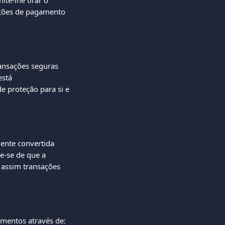
te-lhe tirar o 
pções de pagamento 
ansações seguras 
stá 
 proteção para si e 
ente convertida 
e-se de que a 
 assim transações 
mentos através de: