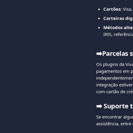
Cartões
: Visa
Carteiras dig
Métodos alte
IRIS, referên
➡️Parcelas 
Os plugins da Vi
pagamentos em pre
independentemente
integração estive
com cartão de cré
➡️
Suporte t
Se encontrar algu
assistência, entr