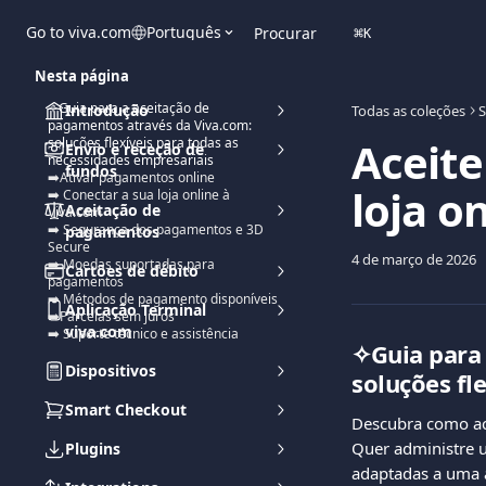
Ir para conteúdo principal
Go to viva.com
Português
Procurar
⌘
K
Nesta página
✧Guia para a aceitação de
Introdução
Todas as coleções
S
pagamentos através da Viva.com:
Aceit
soluções flexíveis para todas as
Envio e receção de
necessidades empresariais
fundos
➡️Ativar pagamentos online
loja o
➡️ Conectar a sua loja online à
Aceitação de
Viva.com
➡️ Segurança dos pagamentos e 3D
pagamentos
Secure
4 de março de 2026
➡️ Moedas suportadas para
Cartões de débito
pagamentos
➡️ Métodos de pagamento disponíveis
Aplicação Terminal
➡️Parcelas sem juros
viva.com
➡️ Suporte técnico e assistência
✧Guia para 
Dispositivos
soluções fl
Smart Checkout
Descubra como ac
Quer administre u
Plugins
adaptadas a uma 