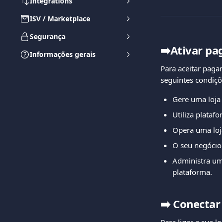
Integrations
ISV / Marketplace
Segurança
➡️Ativar p
Informações gerais
Para aceitar paga
seguintes condiçõ
Gere uma loja
Utiliza plata
Opera uma loja
O seu negócio
Administra um
plataforma.
➡️
Conectar 