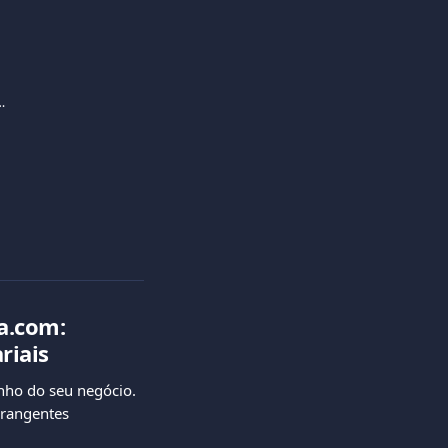
loja online com a Viva.com
a.com: 
riais
ho do seu negócio. 
brangentes 