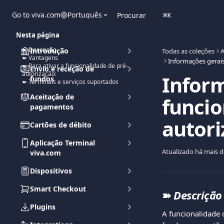
Ir para conteúdo principal
Go to viva.com
Português
Procurar
⌘
K
Nesta página
➽ Descrição
Introdução
Todas as coleções
A
➽ Vantagens
➽ Para ativar a funcionalidade de pré-
Envio e receção de
autorização:
Inform
fundos
➽ Terminais e serviços suportados
Aceitação de
funcio
pagamentos
autori
Cartões de débito
Aplicação Terminal
Atualizado há mais 
viva.com
Dispositivos
Smart Checkout
➽ 
Descrição
Plugins
A funcionalidade 