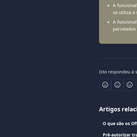
A funcional
se utiliza a
A funcional
parcelados
Isto respondeu à 
Artigos rela
O que são os Of
Pré-autorizar t