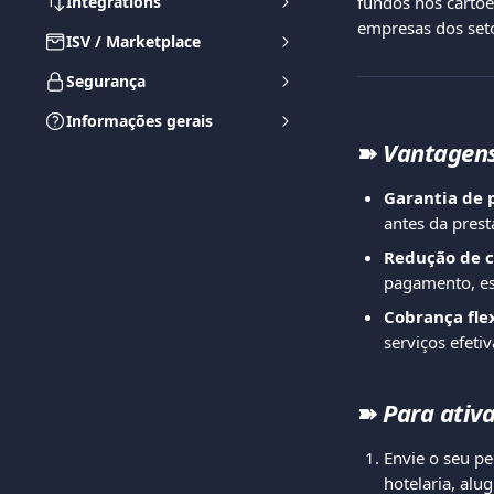
Integrations
fundos nos cartões
empresas dos seto
ISV / Marketplace
Segurança
Informações gerais
➽ 
Vantagen
Garantia de
antes da pres
Redução de 
pagamento, es
Cobrança fle
serviços efeti
➽ 
Para ativa
Envie o seu pe
hotelaria, alu