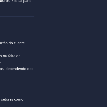
turos. É ideal para 
rtão do cliente 
 ou falta de 
.
ados, dependendo dos 
a setores como 