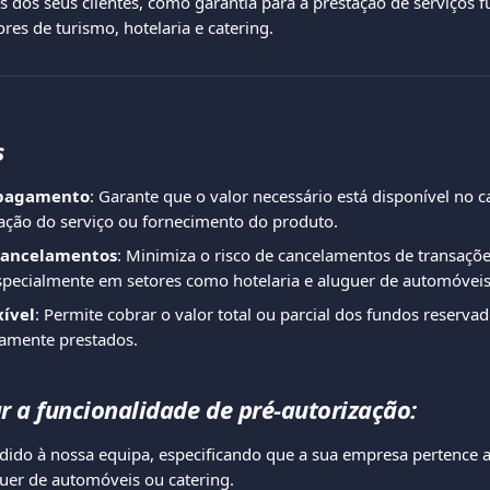
 dos seus clientes, como garantia para a prestação de serviços fu
res de turismo, hotelaria e catering.
s
 pagamento
: Garante que o valor necessário está disponível no ca
tação do serviço ou fornecimento do produto.
cancelamentos
: Minimiza o risco de cancelamentos de transações
pecialmente em setores como hotelaria e aluguer de automóveis
xível
: Permite cobrar o valor total ou parcial dos fundos reserv
vamente prestados.
r a funcionalidade de pré-autorização:
dido à nossa equipa, especificando que a sua empresa pertence 
guer de automóveis ou catering.