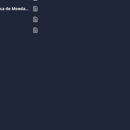
Que terminais, moedas e funcionalidades são suportados pela Conversão Dinâmica de Moeda (DCC)