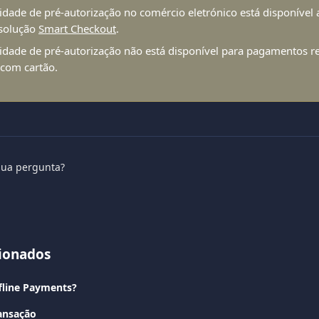
idade de pré-autorização no comércio eletrónico está disponível
 solução 
Smart Checkout
.
idade de pré-autorização não está disponível para pagamentos r
 com cartão.
sua pergunta?
cionados
fline Payments?
ransação