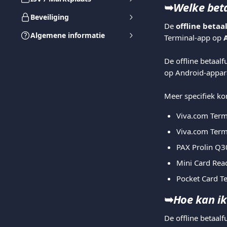
➥
Welke beta
Beveiliging
De 
offline betaa
Algemene informatie
Terminal-app op 
De offline betaalf
op Android-appar
Meer specifiek ko
Viva.com Termi
Viva.com Term
PAX Prolin Q3
Mini Card Read
Pocket Card Te
➥
Hoe kan ik
De offline betaalf