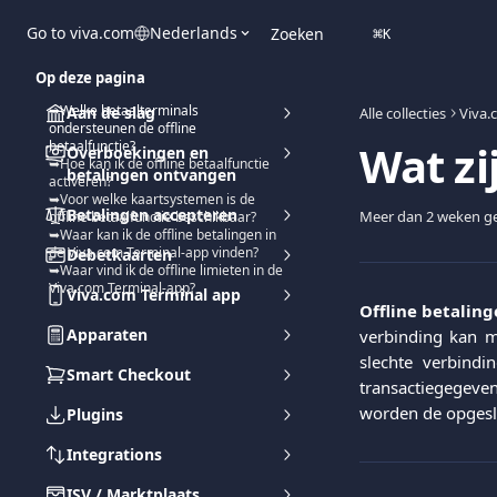
Naar de hoofdinhoud
Go to viva.com
Nederlands
Zoeken
⌘
K
Op deze pagina
➥Welke betaalterminals
Aan de slag
Alle collecties
Viva.
ondersteunen de offline
Wat zi
betaalfunctie?
Overboekingen en
➥Hoe kan ik de offline betaalfunctie
betalingen ontvangen
activeren?
➥Voor welke kaartsystemen is de
Betalingen accepteren
Meer dan 2 weken ge
offline betaalfunctie beschikbaar?
➥Waar kan ik de offline betalingen in
de Viva.com Terminal-app vinden?
Debetkaarten
➥Waar vind ik de offline limieten in de
Viva.com Terminal-app?
Viva.com Terminal app
Offline betalin
Apparaten
verbinding kan m
slechte verbind
Smart Checkout
transactiegegeven
worden de opgesla
Plugins
Integrations
ISV / Marktplaats