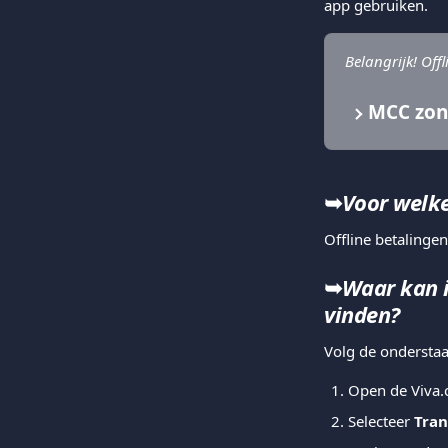
app gebruiken.
Belangrijk! Off
MCC zon
➥
Voor welke
Offline betaling
➥
Waar kan i
vinden?
Volg de onderstaa
Open de Viva.
Selecteer 
Tran