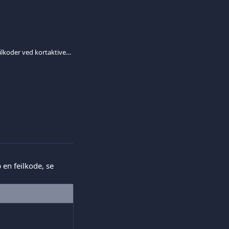
Veiledning til vanlige feilkoder ved kortaktivering
 en feilkode, se 