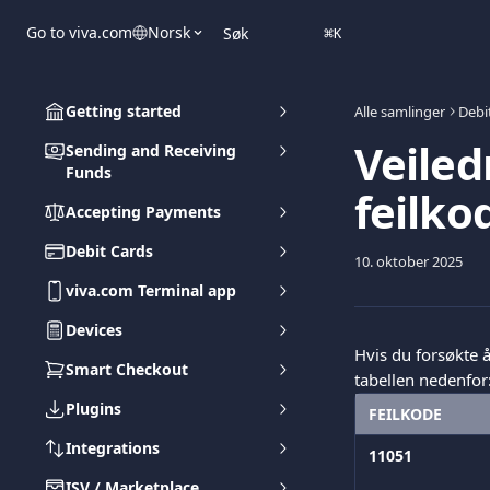
Gå til hovedinnhold
Go to viva.com
Norsk
Søk
⌘
K
Getting started
Alle samlinger
Debi
Veiled
Sending and Receiving
Funds
feilko
Accepting Payments
Debit Cards
10. oktober 2025
viva.com Terminal app
Devices
Hvis du forsøkte å
Smart Checkout
tabellen nedenfor
Plugins
FEILKODE
Integrations
11051
ISV / Marketplace