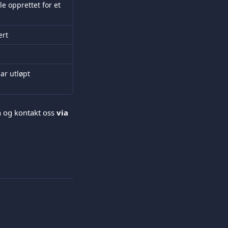
le opprettet for et 
ert
ar utløpt
n og kontakt oss 
via 