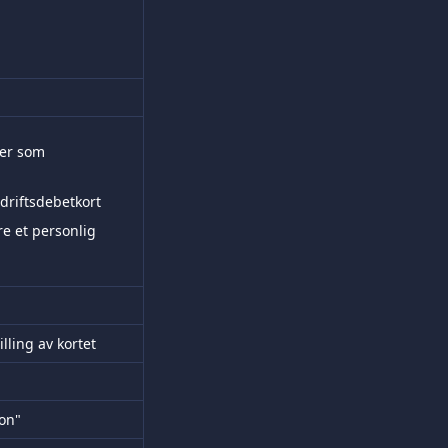
ter som 
driftsdebetkort
e et personlig 
lling av kortet
ion"