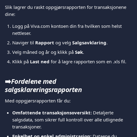
Slik lagrer du raskt oppgjørsrapporten for transaksjonene 
dine:
Logg på Viva.com kontoen din fra hvilken som helst 
nettleser.
Naviger til 
Rapport
 og velg 
Salgsavklaring
.
Velg måned og år og klikk på 
Søk
.
Klikk på 
Last ned
 for å lagre rapporten som en .xls fil.
➡️
Fordelene med 
salgsklareringsrapporten
Med oppgjørsrapporten får du:
Omfattende transaksjonsoversikt:
 Detaljerte 
salgsdata, som sikrer full kontroll over alle utlignede 
transaksjoner.
Enkelhet og enkel administrasjon:
 Dataene du 