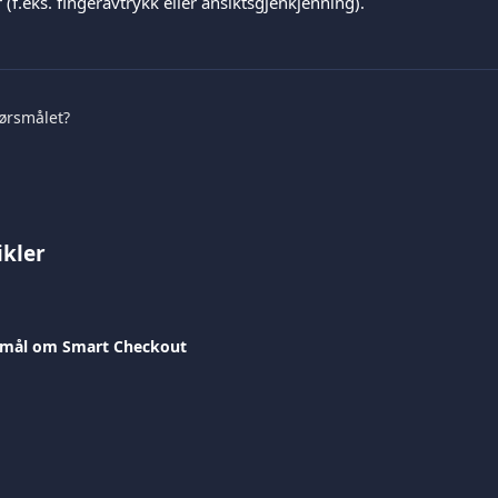
(f.eks. fingeravtrykk eller ansiktsgjenkjenning).
pørsmålet?
ikler
rsmål om Smart Checkout