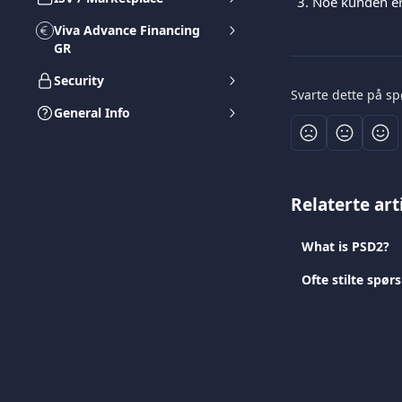
Noe kunden er 
Viva Advance Financing
GR
Security
Svarte dette på s
General Info
Relaterte art
What is PSD2?
Ofte stilte spø