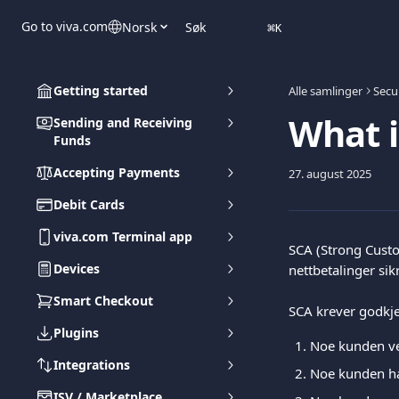
Gå til hovedinnhold
Go to viva.com
Norsk
Søk
⌘
K
Getting started
Alle samlinger
Secu
What i
Sending and Receiving
Funds
Accepting Payments
27. august 2025
Debit Cards
viva.com Terminal app
SCA (Strong Custom
Devices
nettbetalinger sik
Smart Checkout
SCA krever godkje
Plugins
Noe kunden vet
Integrations
Noe kunden har
ISV / Marketplace