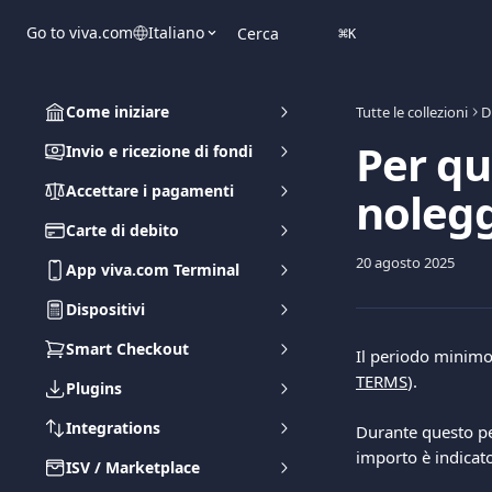
Vai al contenuto principale
Go to viva.com
Italiano
Cerca
⌘
K
Come iniziare
Tutte le collezioni
D
Per q
Invio e ricezione di fondi
Accettare i pagamenti
nolegg
Carte di debito
20 agosto 2025
App viva.com Terminal
Dispositivi
Smart Checkout
Il periodo minimo 
TERMS
).
Plugins
Integrations
Durante questo per
importo è indicato
ISV / Marketplace