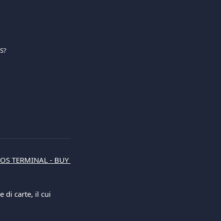
OS?
OS TERMINAL - BUY 
di carte, il cui 