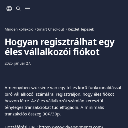
Ugrás a fő tartalomra
Minden kollekció
Smart Checkout
Kezdeti lépések
Hogyan regisztrálhat egy
éles vállalkozói fiókot
2025. január 27.
Amennyiben szüksége van egy teljes körű funkcionalitással 
bíró vállalkozói számlára, regisztráljon, hogy éles fiókot 
hozzon létre. Az éles vállalkozói számlán keresztül 
tényleges tranzakciókat tud elfogadni. A minimális 
tranzakciós összeg 30¢/30p.
Hozzáférési URL: 
https://www.vivapayments.com/