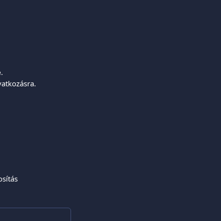
e
.
vatkozásra.
sítás 