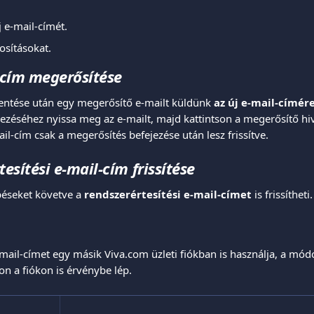
 e-mail-címét.
sításokat.
-cím megerősítése
ntése után egy megerősítő e-mailt küldünk 
az új e-mail-címér
ezéséhez nyissa meg az e-mailt, majd kattintson a megerősítő hi
ail-cím csak a megerősítés befejezése után lesz frissítve.
tesítési e-mail-cím frissítése
éseket követve a 
rendszerértesítési e-mail-címet
 is frissítheti.
mail-címet egy másik Viva.com üzleti fiókban is használja, a módo
n a fiókon is érvénybe lép.