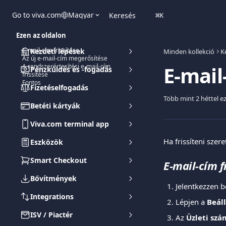
Ugrás a fő tartalomra
Go to viva.com
Magyar
Keresés
⌘
K
Ezen az oldalon
E-mail-cím frissítése
Kezdeti lépések
Minden kollekció
K
Az új e-mail-cím megerősítése
E-mail
A rendszerértesítési e-mail-cím
Pénzküldés és -fogadás
frissítése
Fontos
Fizetéselfogadás
Több mint 2 héttel eze
Betéti kártyák
Viva.com terminal app
Ha frissíteni szer
Eszközök
Smart Checkout
E-mail-cím f
Bővítmények
Jelentkezzen b
Integrations
Lépjen a 
Beál
ISV / Piactér
Az 
Üzleti szá