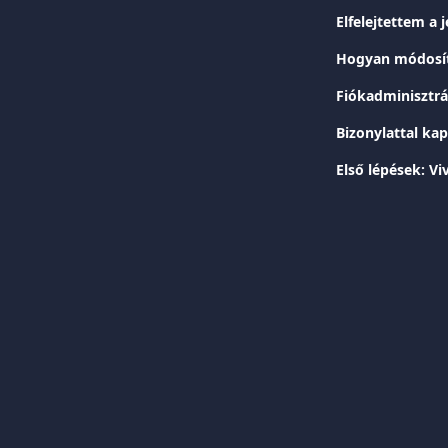
Elfelejtettem a 
Hogyan módosít
Fiókadminisztr
Bizonylattal ka
Első lépések: V