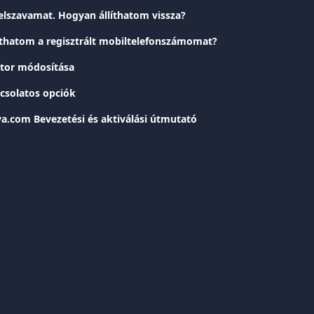
jelszavamat. Hogyan állíthatom vissza?
hatom a regisztrált mobiltelefonszámomat?
átor módosítása
pcsolatos opciók
iva.com Bevezetési és aktiválási útmutató