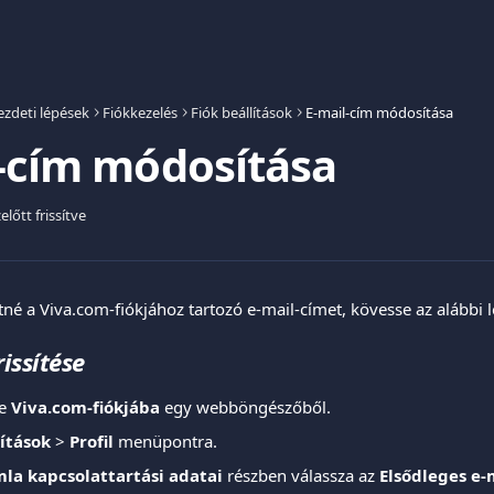
ezdeti lépések
Fiókkezelés
Fiók beállítások
E-mail-cím módosítása
-cím módosítása
lőtt frissítve
etné a Viva.com-fiókjához tartozó e-mail-címet, kövesse az alábbi 
rissítése
e 
Viva.com-fiókjába
 egy webböngészőből.
lítások
 > 
Profil
 menüpontra.
mla kapcsolattartási adatai
 részben válassza az 
Elsődleges e-