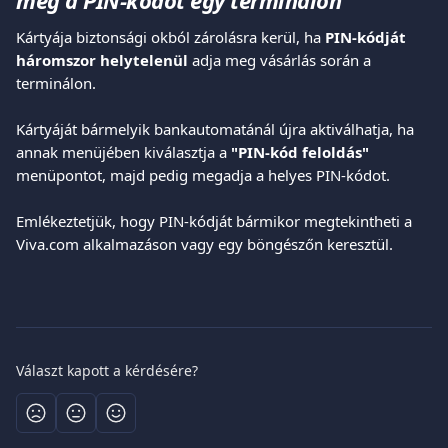
meg a PIN-kódot egy terminálon
Kártyája biztonsági okból zárolásra kerül, ha 
PIN-kódját 
háromszor helytelenül
 adja meg vásárlás során a 
terminálon.
Kártyáját bármelyik bankautomatánál újra aktiválhatja, ha 
annak menüjében kiválasztja a 
"PIN-kód feloldás"
menüpontot, majd pedig megadja a helyes PIN-kódot.
Emlékeztetjük, hogy PIN-kódját bármikor megtekintheti a 
Viva.com alkalmazáson vagy egy böngészőn keresztül.
Választ kapott a kérdésére?