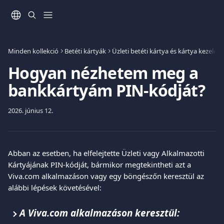
Ugrás a fő tartalomra
Minden kollekció
Betéti kártyák
Üzleti betéti kártya és kártya kezelése
Hogyan nézhetem meg a
bankkártyám PIN-kódját?
2026. június 12.
Abban az esetben, ha elfelejtette Üzleti vagy Alkalmazotti 
Kártyájának PIN-kódját, bármikor megtekintheti azt a 
Viva.com alkalmazáson vagy egy böngészőn keresztül az 
alábbi lépések követésével:
A Viva.com alkalmazáson keresztül: