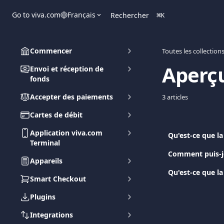
Passer au contenu principal
Go to viva.com
Français
Rechercher
⌘
K
Commencer
Toutes les collection
Aperç
Envoi et réception de
fonds
Accepter des paiements
3 articles
Cartes de débit
Application viva.com
Qu'est-ce que la
Terminal
Comment puis-j
Appareils
Qu'est-ce que la
Smart Checkout
Plugins
Integrations