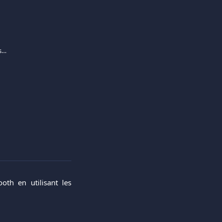
Mon terminal de carte peut-il être connecté sans fil à l'imprimante?
th en utilisant les