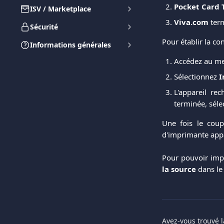
Pocket Card 
ISV / Marketplace
Viva.com
term
Sécurité
Pour établir la co
Informations générales
Accédez au me
Sélectionnez
I
L'appareil re
terminée, séle
Une fois le coup
d'imprimante appa
Pour pouvoir impr
la source
dans l
Avez-vous trouvé l