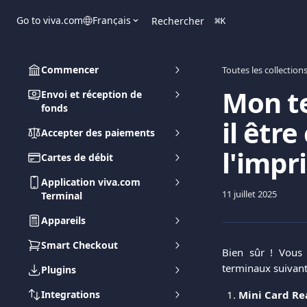
Passer au contenu principal
Go to viva.com
Français
Rechercher
⌘
K
Commencer
Toutes les collection
Mon te
Envoi et réception de
fonds
il être
Accepter des paiements
l'impr
Cartes de débit
Application viva.com
11 juillet 2025
Terminal
Appareils
Smart Checkout
Bien sûr ! Vous 
terminaux suivant
Plugins
Integrations
Mini Card Re