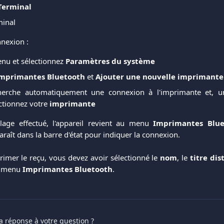
Terminal
inal
nnexion :
nu et sélectionnez
Paramètres du système
mprimantes Bluetooth
et
Ajouter une nouvelle imprimante
cherche automatiquement une connexion à l'imprimante et, un
ctionnez votre
imprimante
lage effectué, l'appareil revient au menu
Imprimantes
Blu
raît dans la barre d'état pour indiquer la connexion.
imer le reçu, vous devez avoir sélectionné le
nom
, le
titre
dist
e menu
Imprimantes Bluetooth
.
a réponse à votre question ?