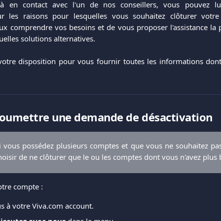
jà en contact avec l'un de nos conseillers, vous pouvez lu
ur les raisons pour lesquelles vous souhaitez clôturer votr
x comprendre vos besoins et de vous proposer l'assistance la p
uelles solutions alternatives.
tre disposition pour vous fournir toutes les informations dont
umettre une demande de désactivation
 vous possédez plusieurs comptes et que vous ne souhaitez pas 
oisir de ne clôturer que le ou les comptes dont vous n'avez plus 
otre compte :
s à votre Viva.com account.
iscutez avec nous
 dans le menu.