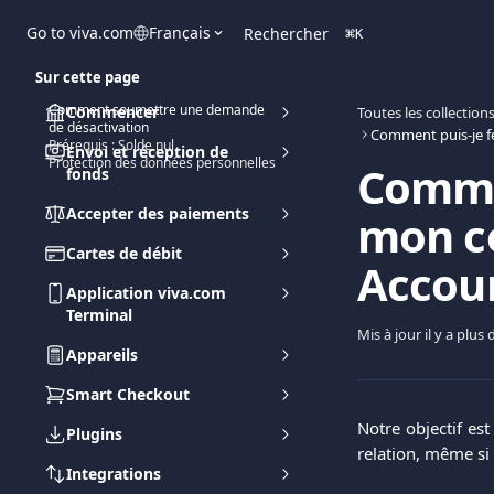
Passer au contenu principal
Go to viva.com
Français
Rechercher
⌘
K
Sur cette page
Comment soumettre une demande
Commencer
Toutes les collection
de désactivation
Prérequis : Solde nul
Envoi et réception de
Protection des données personnelles
Comme
fonds
Accepter des paiements
mon c
Cartes de débit
Accoun
Application viva.com
Terminal
Mis à jour il y a plus
Appareils
Smart Checkout
Notre objectif es
Plugins
relation, même si
Integrations