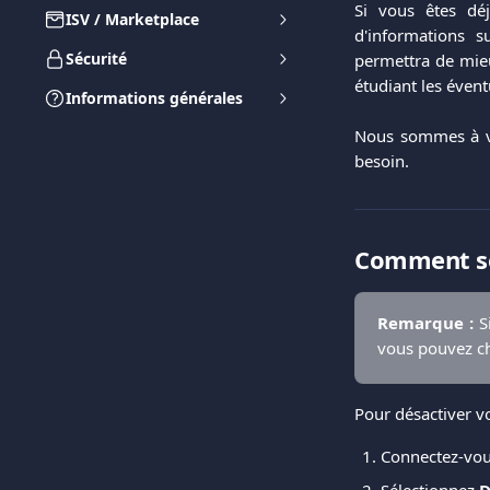
Si vous êtes dé
ISV / Marketplace
d'informations s
Sécurité
permettra de mieu
étudiant les évent
Informations générales
Nous sommes à vo
besoin.
Comment so
Remarque :
Si
vous pouvez ch
Pour désactiver v
Connectez-vou
Sélectionnez 
D