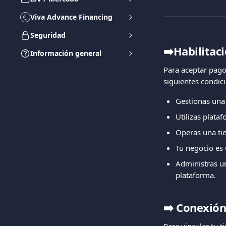
Viva Advance Financing
Seguridad
➡️Habilitac
Información general
Para aceptar pago
siguientes condic
Gestionas una 
Utilizas plat
Operas una ti
Tu negocio es 
Administras u
plataforma.
➡️
Conexión 