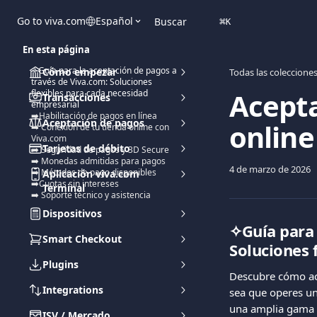
Ir al contenido principal
Go to viva.com
Español
Buscar
⌘
K
En esta página
✧Guía para la aceptación de pagos a
Cómo empezar
Todas las coleccione
través de Viva.com: Soluciones
Acepta
flexibles para cada necesidad
Transacciones
empresarial
➡️Habilitación de pagos en línea
Aceptación de pagos
online
➡️ Conexión de tu tienda online con
Viva.com
Tarjetas de débito
➡️ Seguridad de pagos y 3D Secure
➡️ Monedas admitidas para pagos
4 de marzo de 2026
➡️ Métodos de pago disponibles
Aplicación viva.com
➡️Cuotas sin intereses
Terminal
➡️ Soporte técnico y asistencia
Dispositivos
✧Guía para 
Smart Checkout
Soluciones 
Plugins
Descubre cómo ace
Integrations
sea que operes una
una amplia gama 
ISV / Mercado