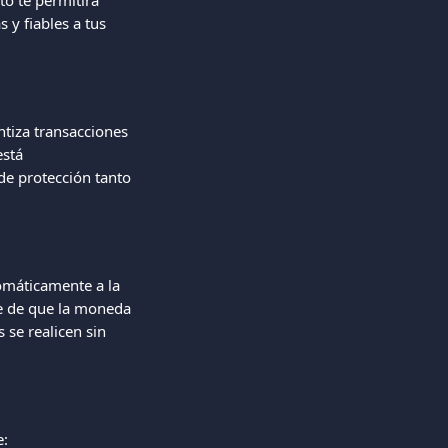
o te permitirá 
y fiables a tus 
tiza transacciones 
stá 
de protección tanto 
omáticamente a la 
e de que la moneda 
 se realicen sin 
e: