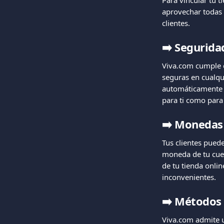
Para vincular tu t
aprovechar todas l
clientes.
➡️
Segurida
Viva.com cumple c
seguras en cualqu
automáticamente a
para ti como para 
➡️
Monedas 
Tus clientes pued
moneda de tu cuen
de tu tienda onlin
inconvenientes.
➡️
Métodos 
Viva.com admite 