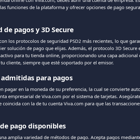
ienda online con Viva.com, debes abrir una cuenta de empresa. Est
as funciones de la plataforma y ofrecer opciones de pago seguras 
d de pagos y 3D Secure
on los protocolos de seguridad PSD2 más recientes, lo que garan
ier solución de pago que elijas. Además, el protocolo 3D Secure e
ctivo para tu tienda online, proporcionando una capa adicional 
tu cliente, siempre que esté soportado por el emisor.
admitidas para pagos
en pagar en la moneda de su preferencia, la cual se convierte aut
ta empresarial de Viva.com por el sistema de tarjetas. Asegúrat
e coincida con la de tu cuenta Viva.com para que las transacciones
de pago disponibles
una amplia variedad de métodos de pago. Acepta pagos mediant