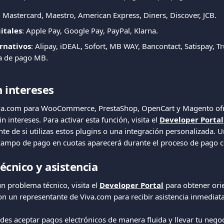
a, Mastercard, Maestro, American Express, Diners, Discover, JCB.
gitales
: Apple Pay, Google Pay, PayPal, Klarna.
rnativos
: Alipay, iDEAL, Sofort, MB WAY, Bancontact, Satispay, Tr
ia de pago MB.
n intereses
iva.com para WooCommerce, PrestaShop, OpenCart y Magento ofr
 intereses. Para activar esta función, visita el 
Developer Portal
e de si utilizas estos plugins o una integración personalizada. 
l campo de pago en cuotas aparecerá durante el proceso de pago co
écnico y asistencia
n problema técnico, visita el 
Developer Portal
 para obtener ori
on un representante de Viva.com para recibir asistencia inmediata
s aceptar pagos electrónicos de manera fluida y llevar tu negocio