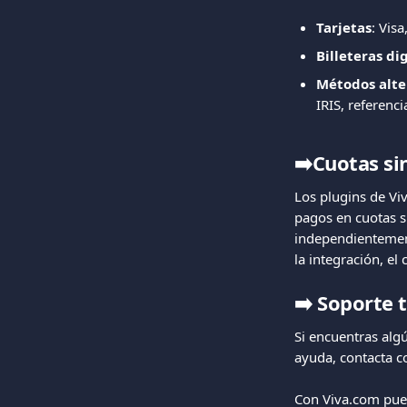
Tarjetas
: Vis
Billeteras di
Métodos alte
IRIS, referenc
➡️Cuotas si
Los plugins de V
pagos en cuotas sin
independientement
la integración, e
➡️
Soporte t
Si encuentras algú
ayuda, contacta c
Con Viva.com puede