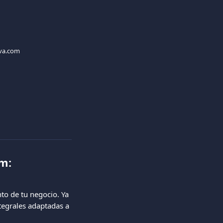
iva.com
m: 
to de tu negocio. Ya 
tegrales adaptadas a 