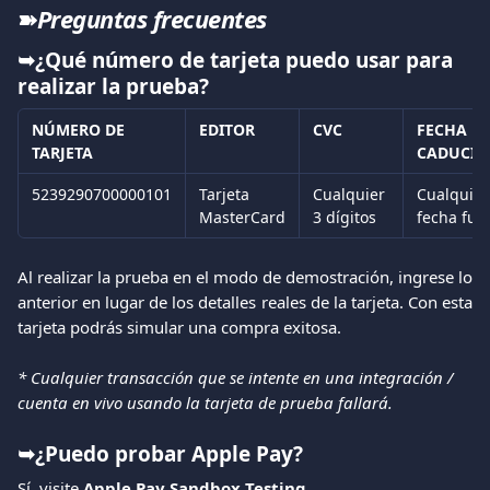
➽
Preguntas frecuentes
➥¿Qué número de tarjeta puedo usar para 
realizar la prueba?
NÚMERO DE 
EDITOR
CVC
FECHA DE
TARJETA
CADUCID
5239290700000101
Tarjeta 
Cualquier 
Cualquier
MasterCard
3 dígitos
fecha fut
Al realizar la prueba en el modo de demostración, ingrese lo
anterior en lugar de los detalles reales de la tarjeta. Con esta
tarjeta podrás simular una compra exitosa.
* Cualquier transacción que se intente en una integración / 
cuenta en vivo usando la tarjeta de prueba fallará. 
➥¿Puedo probar Apple Pay?
Sí, visite 
Apple Pay Sandbox Testing
. 