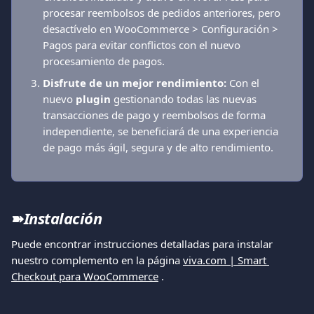
procesar reembolsos de pedidos anteriores, pero 
desactívelo en WooCommerce > Configuración > 
Pagos para evitar conflictos con el nuevo 
procesamiento de pagos.
Disfrute de un mejor rendimiento:
 Con el 
nuevo 
plugin
 gestionando todas las nuevas 
transacciones de pago y reembolsos de forma 
independiente, se beneficiará de una experiencia 
de pago más ágil, segura y de alto rendimiento.
➽
Instalación
Puede encontrar instrucciones detalladas para instalar 
nuestro complemento en la página 
viva.com | Smart 
Checkout para WooCommerce
 .