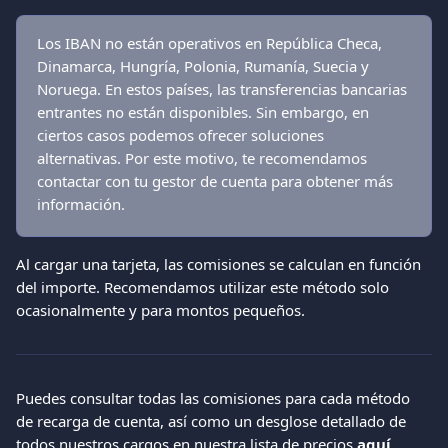
Los IBAN no están operativos en República Checa, 
Dinamarca, Hungría, Polonia, Rumanía, Suecia y 
Noruega. En estos países, las transferencias bancarias 
entrantes no están disponibles. Sin embargo, en 
ciertos casos podemos ofrecer soluciones 
alternativas. Por este motivo, te recomendamos 
contactar con tu gestor de cuenta para obtener más 
información.
Al cargar una tarjeta, las comisiones se calculan en función 
del importe. Recomendamos utilizar este método solo 
ocasionalmente y para montos pequeños.
Puedes consultar todas las comisiones para cada método 
de recarga de cuenta, así como un desglose detallado de 
todos nuestros cargos en nuestra lista de precios 
aquí
.