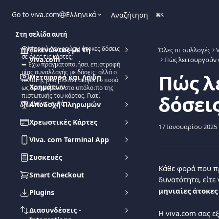
Mετάβαση στο κύριο περιεχόμενο
Go to viva.com
Ελληνικά
Αναζήτηση
⌘
K
Στη σελίδα αυτή
➥ Μπορώ να χρεώσω άτοκες δόσεις
Ξεκινώντας με τη
Όλες οι συλλογές
σε όλες τις κάρτες;
Viva.com
Πώς λειτουργούν ο
➥ Έχω πραγματοποιήσει επιστροφή
μίας συναλλαγής με δόσεις, αλλά ο
Πώς λ
Μεταφορά και Λήψη
πελάτης μου βλέπει ακόμα το ποσό
Χρημάτων
ως δεσμευμένο στο υπόλοιπο της
δόσεις
πιστωτικής του κάρτας. Γιατί
συμβαίνει αυτό;
Αποδοχή Πληρωμών
Χρεωστικές Κάρτες
17 Ιανουαρίου 2025
Viva. com Terminal App
Συσκευές
Κάθε φορά που πρ
Smart Checkout
δυνατότητα, είτε
μηνιαίες άτοκες
Plugins
Διασυνδέσεις -
Η viva.com σας εξ