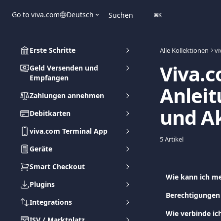
Zum Hauptinhalt springen
Go to viva.com
Deutsch
Suchen
⌘
K
Erste Schritte
Alle Kollektionen
vi
Viva.c
Geld Versenden und
Empfangen
Anleit
Zahlungen annehmen
und Ak
Debitkarten
viva.com Terminal App
5 Artikel
Geräte
Smart Checkout
Wie kann ich me
Plugins
Berechtigungen 
Integrations
Wie verbinde ic
ISV / Marktplatz