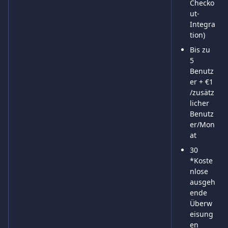
Checko
ut-
Integra
tion)
Bis zu 
5 
Benutz
er + €1 
/zusätz
licher 
Benutz
er/Mon
at
30 
*Koste
nlose 
ausgeh
ende 
Überw
eisung
en