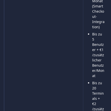
Monat 
(Smart 
Checko
ut-
Integra
tion)
Bis zu 
5 
Benutz
er + €1 
/zusätz
licher 
Benutz
er/Mon
at
Bis zu 
20 
Termin
als + 
€2 
/zusätz