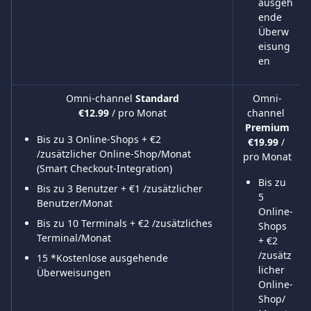
ausgeh
ende 
Überw
eisung
en
Omni-channel 
Standard
Omni-
channel 
€12.99 
/ pro Monat
Premium
Bis zu 3 Online-Shops + €2 
€19.99 
/ 
/zusätzlicher Online-Shop/Monat 
pro Monat
(Smart Checkout-Integration)
Bis zu 
Bis zu 3 Benutzer + €1 /zusätzlicher 
5 
Benutzer/Monat
Online-
Bis zu 10 Terminals + €2 /zusätzliches 
Shops 
Terminal/Monat
+ €2 
/zusätz
15 *Kostenlose ausgehende 
licher 
Überweisungen
Online-
Shop/