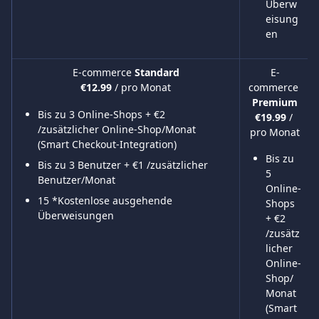
Überw
eisung
en
E-commerce 
Standard
E-
commerce 
€12.99 
/ pro Monat
Premium
Bis zu 3 Online-Shops + €2 
€19.99 
/ 
/zusätzlicher Online-Shop/Monat 
pro Monat
(Smart Checkout-Integration)
Bis zu 
Bis zu 3 Benutzer + €1 /zusätzlicher 
5 
Benutzer/Monat
Online-
15 *Kostenlose ausgehende 
Shops 
Überweisungen
+ €2 
/zusätz
licher 
Online-
Shop/
Monat 
(Smart 