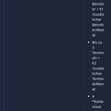
Benutz
er + €1 
/zusätz
licher 
Benutz
er/Mon
at
Bis zu 
3 
Termin
als + 
€2 
/zusätz
liches 
Termin
al/Mon
at
4 
*Koste
nlose 