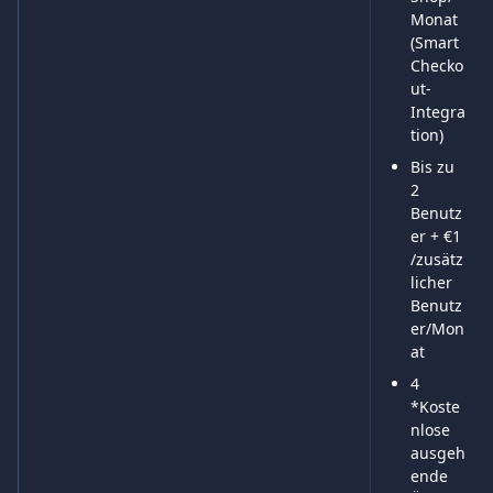
Monat 
(Smart 
Checko
ut-
Integra
tion)
Bis zu 
2 
Benutz
er + €1 
/zusätz
licher 
Benutz
er/Mon
at
4 
*Koste
nlose 
ausgeh
ende 