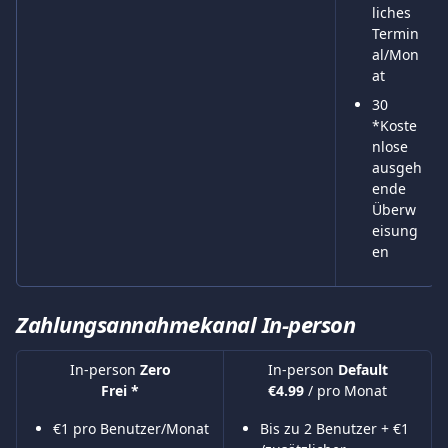
liches 
Termin
al/Mon
at
30 
*Koste
nlose 
ausgeh
ende 
Überw
eisung
en
Zahlungsannahmekanal In-person
In-person 
Zero
In-person 
Default
Frei *
€4.99 
/ pro Monat
€1 pro Benutzer/Monat
Bis zu 2 Benutzer + €1 