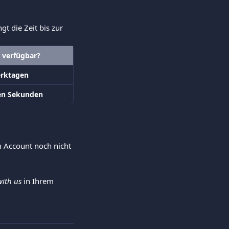
t die Zeit bis zur 
 verfügbar?
rktagen
en Sekunden
m Account noch nicht 
ith us
 in Ihrem 