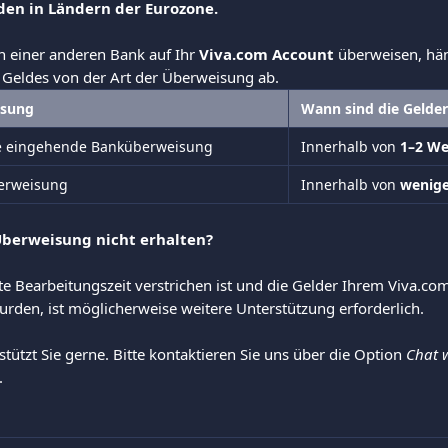
nden in Ländern der Eurozone.
 einer anderen Bank auf Ihr 
Viva.com Account
 überweisen, häng
 Geldes von der Art der Überweisung ab.
isung
Wann sind die Gelder
 eingehende Banküberweisung
Innerhalb von 
1–2 We
berweisung
Innerhalb von 
wenig
Überweisung nicht erhalten?
e Bearbeitungszeit verstrichen ist und die Gelder Ihrem Viva.co
rden, ist möglicherweise weitere Unterstützung erforderlich.
ützt Sie gerne. Bitte kontaktieren Sie uns über die Option 
Chat w
.