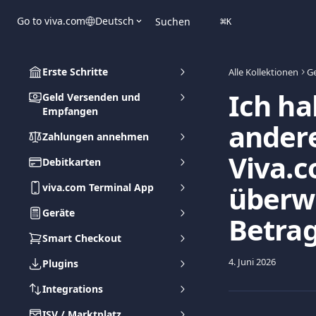
Zum Hauptinhalt springen
Go to viva.com
Deutsch
Suchen
⌘
K
Erste Schritte
Alle Kollektionen
G
Ich ha
Geld Versenden und
Empfangen
ander
Zahlungen annehmen
Viva.
Debitkarten
überw
viva.com Terminal App
Geräte
Betrag
Smart Checkout
4. Juni 2026
Plugins
Integrations
ISV / Marktplatz