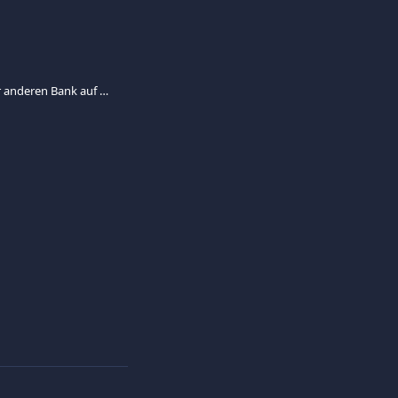
Ich habe Gelder von einer anderen Bank auf mein Viva.com Account überwiesen. Wann wird der Betrag verfügbar sein?