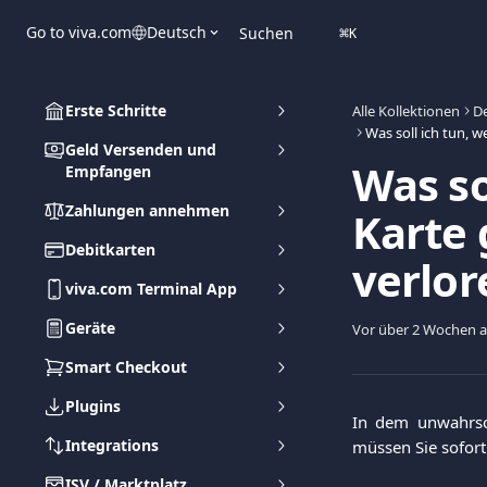
Zum Hauptinhalt springen
Go to viva.com
Deutsch
Suchen
⌘
K
Erste Schritte
Alle Kollektionen
De
Geld Versenden und
Was so
Empfangen
Zahlungen annehmen
Karte 
Debitkarten
verlo
viva.com Terminal App
Geräte
Vor über 2 Wochen ak
Smart Checkout
Plugins
In dem unwahrsch
Integrations
müssen Sie sofort
ISV / Marktplatz