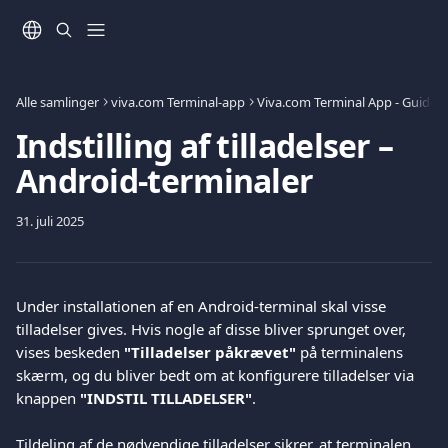
Spring videre til hovedindholdet
Alle samlinger
viva.com Terminal-app
Viva.com Terminal App - Guide t
Indstilling af tilladelser –
Android-terminaler
31. juli 2025
Under installationen af en Android-terminal skal visse 
tilladelser gives. Hvis nogle af disse bliver sprunget over, 
vises beskeden 
"Tilladelser påkrævet"
 på terminalens 
skærm, og du bliver bedt om at konfigurere tilladelser via 
knappen 
"INDSTIL TILLADELSER"
.
Tildeling af de nødvendige tilladelser sikrer, at terminalen 