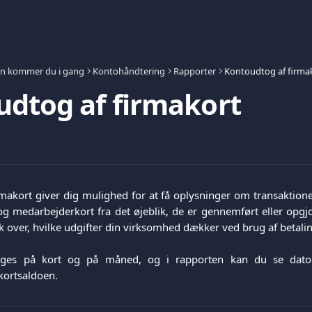
n kommer du i gang
Kontohåndtering
Rapporter
Kontoudtog af firma
dtog af firmakort
makort giver dig mulighed for at få oplysninger om transaktione
g medarbejderkort fra det øjeblik, de er gennemført eller opgj
ik over, hvilke udgifter din virksomhed dækker ved brug af betali
ages på kort og på måned, og i rapporten kan du se dato
kortsaldoen.