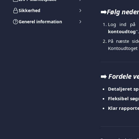
➡️
Følg neden
Sikkerhed
Generel information
Log ind på 
kontoudtog
".
På næste sid
Kontoudtoget 
➡️ 
Fordele v
Detaljeret sp
Fleksibel søg
Klar rapport