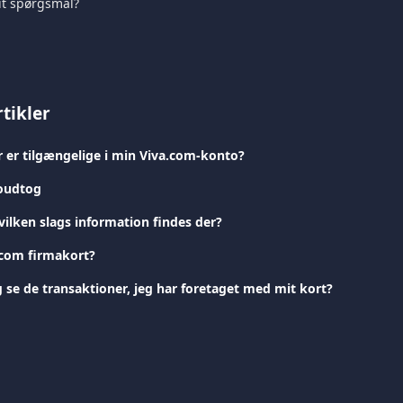
it spørgsmål?
tikler
r er tilgængelige i min Viva.com-konto?
oudtog
vilken slags information findes der?
.com firmakort?
 se de transaktioner, jeg har foretaget med mit kort?