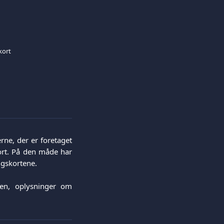
kort
rne, der er foretaget
ort. På den måde har
ngskortene.
en, oplysninger om