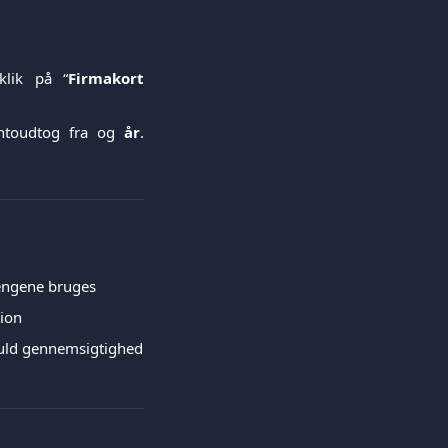
klik på “
Firmakort
ntoudtog fra og
år
.
pengene bruges
tion
 fuld gennemsigtighed