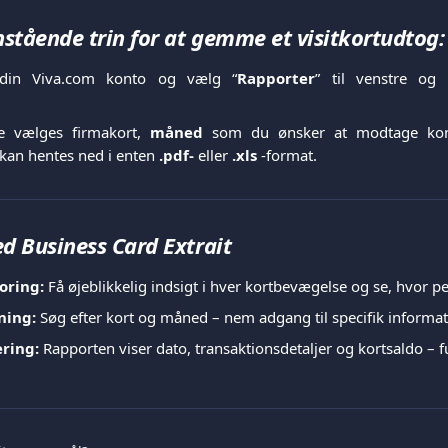
stående trin for at gemme et visitkortudtog:
din Viva.com konto og vælg “
Rapporter
” til venstre og 
e vælges firmakort,
måned
som du ønsker at modtage ko
kan hentes ned i enten
.pdf-
eller
.xls
-format.
ed Business Card Extrait
oring:
 Få øjeblikkelig indsigt i hver kortbevægelse og se, hvor 
ning:
 Søg efter kort og måned – nem adgang til specifik informa
ering:
 Rapporten viser dato, transaktionsdetaljer og kortsaldo –