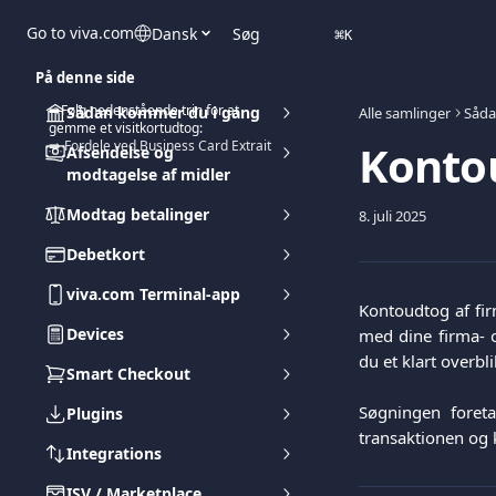
Spring videre til hovedindholdet
Go to viva.com
Dansk
Søg
⌘
K
På denne side
➡️Følg nedenstående trin for at
Sådan kommer du i gang
Alle samlinger
Såda
gemme et visitkortudtog:
Kontou
➡️ Fordele ved Business Card Extrait
Afsendelse og
modtagelse af midler
Modtag betalinger
8. juli 2025
Debetkort
viva.com Terminal-app
Kontoudtog af fir
Devices
med dine firma- o
du et klart overbl
Smart Checkout
Søgningen foret
Plugins
transaktionen og 
Integrations
ISV / Marketplace