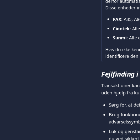
derfor automatis
Disse enheder i
PAX:
 A35, A8
Ciontek:
 All
Sunmi:
 Alle
Hvis du ikke ke
identificere den
Fejlfinding 
Transaktioner kan 
uden hjælp fra ku
Sørg for, at de
Brug funktion
advarselssymbo
Luk og genstar
du ved sikker