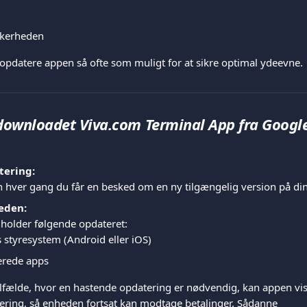
kkerheden
t opdatere appen så ofte som muligt for at sikre optimal ydeevne.
downloadet Viva.com Terminal App fra Google 
tering:
 hver gang du får en besked om en ny tilgængelig version på di
eden:
u holder følgende opdateret:
 styresystem (Android eller iOS)
lerede apps
tilfælde, hvor en hastende opdatering er nødvendig, kan appen v
tering, så enheden fortsat kan modtage betalinger. Sådanne 