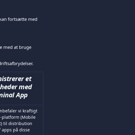
 kan fortsætte med 
e med at bruge 
riftsafbrydelser.
istrerer et 
nheder med 
minal App
befaler vi kraftigt 
platform (Mobile 
til distribution 
f apps på disse 