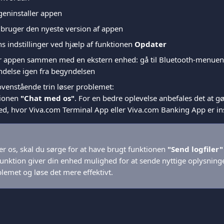
 geninstaller appen
u bruger den nyeste version af appen
 indstillinger ved hjælp af funktionen 
Opdater
r appen sammen med en ekstern enhed: gå til Bluetooth-menuen
ndelse igen fra begyndelsen
ovenstående trin løser problemet:
ionen 
"Chat med os"
. For en bedre oplevelse anbefales det at gø
d, hvor Viva.com Terminal App eller Viva.com Banking App er ins
r os, skal du sørge for at have brugt funktionen 
"Send logfiler"
nktion giver din enhed mulighed for at sende nyttige oplysninger
lemet og løse det mere effektivt.