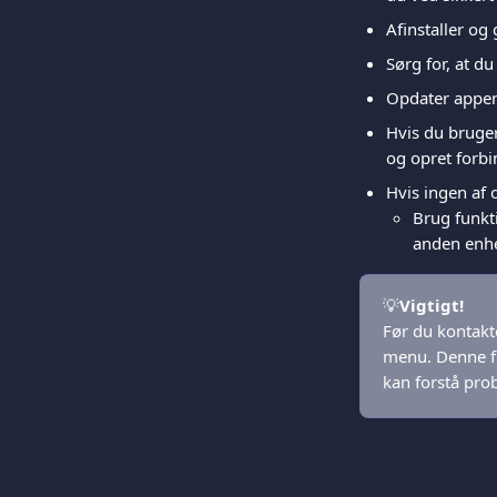
Afinstaller og
Sørg for, at d
Opdater appens
Hvis du bruge
og opret forbi
Hvis ingen af 
Brug funkt
anden enhe
💡
Vigtigt!
Før du kontakte
menu. Denne fu
kan forstå prob