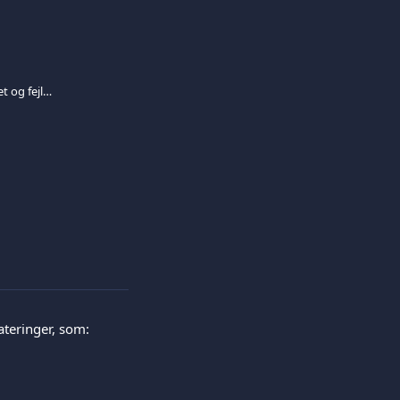
Hold Viva.com Terminal App opdateret og fejlfind almindelige problemer
teringer, som: