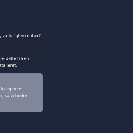
, vælg "glem enhed" 
re dette fra en 
talleret.
 fra appens 
, så vi bedre 