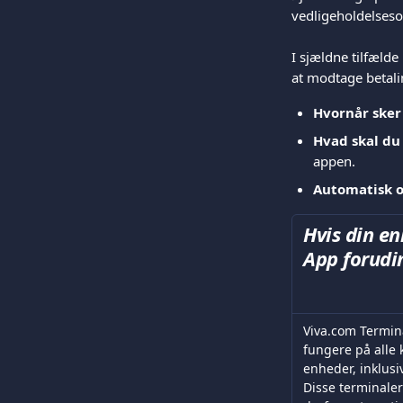
vedligeholdelseso
I sjældne tilfæld
at modtage betali
Hvornår sker
Hvad skal du
appen.
Automatisk o
Hvis din e
App forudin
Viva.com Termina
fungere på alle
enheder, inklusi
Disse terminaler