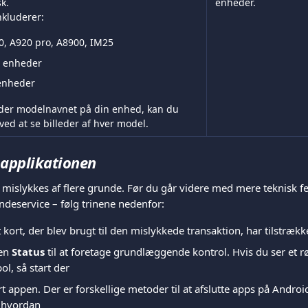
k.
enheder.
nkluderer:
0, A920 pro, A8900, IM25
e enheder
 enheder
nder modelnavnet på din enhed, kan du 
 ved at se billeder af hver model.
i applikationen
mislykkes af flere grunde. Før du går videre med mere teknisk fej
ndeservice – følg trinene nedenfor:
t kort, der blev brugt til den mislykkede transaktion, har tilstrækk
en 
Status
 til at foretage grundlæggende kontrol. Hvis du ser et r
l, så start der
t appen. Der er forskellige metoder til at afslutte apps på Androi
t hvordan