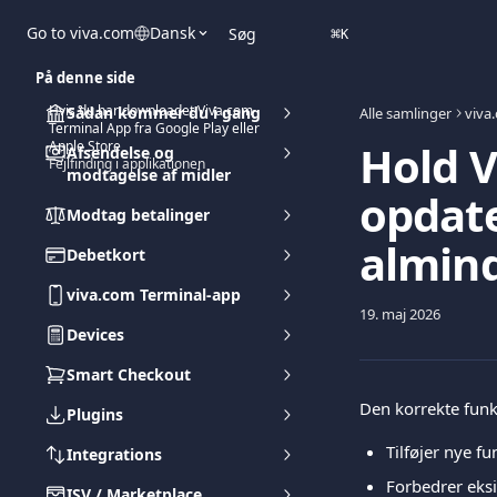
Spring videre til hovedindholdet
Go to viva.com
Dansk
Søg
⌘
K
På denne side
Hvis du har downloadet Viva.com
Sådan kommer du i gang
Alle samlinger
viva
Terminal App fra Google Play eller
Hold V
Apple Store
Afsendelse og
Fejlfinding i applikationen
modtagelse af midler
opdate
Modtag betalinger
almin
Debetkort
viva.com Terminal-app
19. maj 2026
Devices
Smart Checkout
Den korrekte fun
Plugins
Tilføjer nye fu
Integrations
Forbedrer eks
ISV / Marketplace