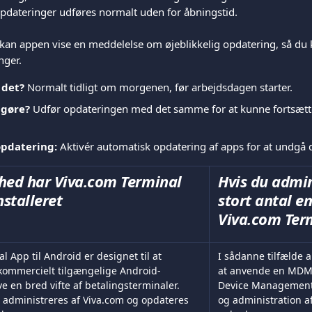
pdateringer udføres normalt uden for åbningstid.
e kan appen vise en meddelelse om øjeblikkelig opdatering, så du
nger.
 det?
 Normalt tidligt om morgenen, før arbejdsdagen starter.
 gøre?
 Udfør opdateringen med det samme for at kunne fortsætt
pdatering:
 Aktivér automatisk opdatering af apps for at undgå d
nhed har Viva.com Terminal 
Hvis du admin
stalleret
stort antal e
Viva.com Ter
l App til Android er designet til at 
I sådanne tilfælde an
 kommercielt tilgængelige Android-
at anvende en MDM-
ve en bred vifte af betalingsterminaler. 
Device Management) 
 administreres af Viva.com og opdateres 
og administration a