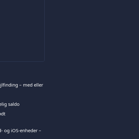
lfinding – med eller 
elig saldo
ødt 
d- og iOS-enheder – 