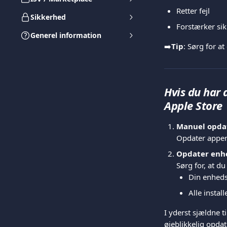
Retter fejl
Sikkerhed
Forstærker si
Generel information
➡️
Tip
: Sørg for a
Hvis du har 
Apple Store
Manuel opda
Opdater appen
Opdater enh
Sørg for, at d
Din enheds
Alle instal
I yderst sjældne 
øjeblikkelig opda