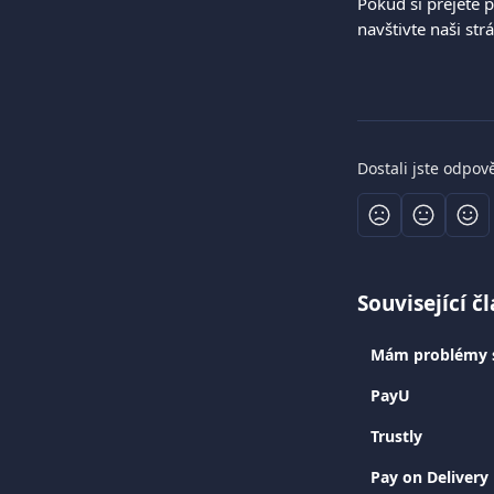
Pokud si přejete p
navštivte naši str
Dostali jste odpov
Související č
Mám problémy s
PayU
Trustly
Pay on Deliver