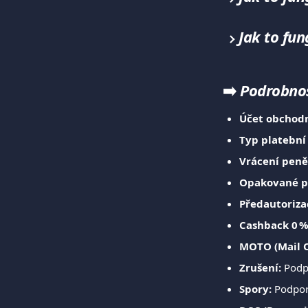
Jak to fu
➡️
 Podrobno
Účet obchodn
Typ platební
Vrácení peně
Opakované p
Předautoriza
Cashback 0 %
MOTO (Mail O
Zrušení:
 Podp
Spory:
 Podpo