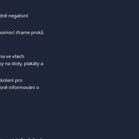
dně negativní 
pomocí iframe prvků 
na ve všech 
 na stoly, plakáty a 
kolení pro 
esně informováni o 