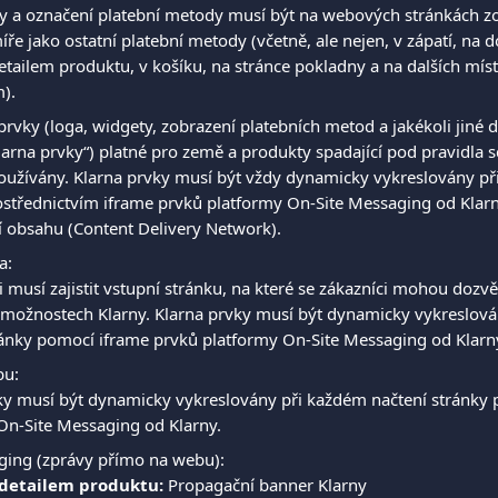
y a označení platební metody musí být na webových stránkách z
íře jako ostatní platební metody (včetně, ale nejen, v zápatí, na 
detailem produktu, v košíku, na stránce pokladny a na dalších mís
).
prvky (loga, widgety, zobrazení platebních metod a jakékoli jiné 
Klarna prvky“) platné pro země a produkty spadající pod pravidla 
oužívány. Klarna prvky musí být vždy dynamicky vykreslovány př
ostřednictvím iframe prvků platformy On-Site Messaging od Klarn
 obsahu (Content Delivery Network). 
a:
musí zajistit vstupní stránku, na které se zákazníci mohou dozvě
 možnostech Klarny. Klarna prvky musí být dynamicky vykreslová
ránky pomocí iframe prvků platformy On-Site Messaging od Klarn
bu:
ky musí být dynamicky vykreslovány při každém načtení stránky 
On-Site Messaging od Klarny. 
ging (zprávy přímo na webu):
 detailem produktu:
 Propagační banner Klarny