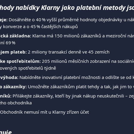
ýhody nabídky Klarny jako platební metody js
eje:
 Dosáhněte o 40 % vyšší průměrné hodnoty objednávky u nák
y konverze a o 45 % častějších nákupů
ická základna:
 Klarna má 150 milionů zákazníků a meziroční nár
iní 69 %
jem plateb:
 2 miliony transakcí denně ve 45 zemích
 ke spotřebitelům:
 205 milionů měsíčních zobrazení na sociálních
lovených spotřebitelů týdně
 výhoda:
 Nabídněte inovativní platební možnosti a odlište se od
ro zákazníky:
 Umožněte zákazníkům platit tehdy a tak, jak jim to
níků:
 Přilákejte zákazníky, kteří by jinak nákup neuskutečnili – 
ého obchodníka
 Obchodník nemusí mít u Klarny zřízen účet
guje