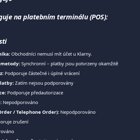
nguje na platebním terminálu (POS):
sti
íka:
 Obchodníci nemusí mít účet u Klarny.
 metody:
 Synchronní – platby jsou potvrzeny okamžitě
z:
 Podporuje částečné i úplné vrácení
latby:
 Zatím nejsou podporovány
ce:
 Podporuje předautorizace
:
 Nepodporováno
rder / Telephone Order):
 Nepodporováno
oruje zrušení
rováno