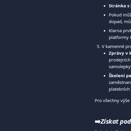
Stránka s
Pokud může
dopad, můž
Klarna prv
platformy 
V kamenné pro
Zprávy v
prodejních 
samolepky 
Školení p
zaměstnanc
platebních
Pro všechny výše 
➡️
Získat po