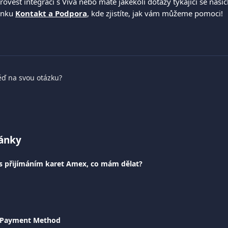
rovést integraci s Viva nebo máte jakékoli dotazy týkající se našic
ánku 
Kontakt a Podpora
, kde zjistíte, jak vám můžeme pomoci!
ěď na svou otázku?
lánky
 přijímáním karet Amex, co mám dělat?
y Payment Method