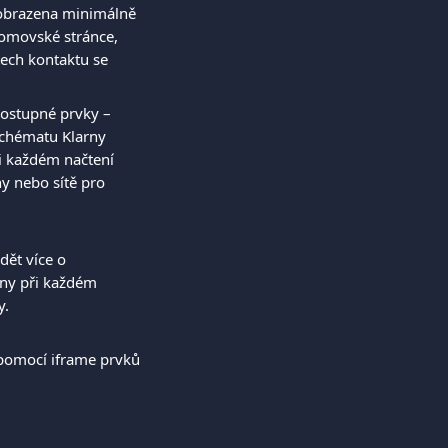
obrazena minimálně 
domovské stránce, 
tech kontaktu se 
dostupné prvky – 
schématu Klarny 
i každém načtení 
y nebo sítě pro 
dět více o 
ny při každém 
y.
pomocí iframe prvků 