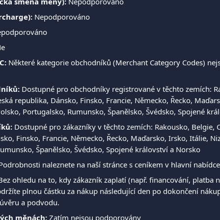
cká směna měny):
 Nepodporováno
rcharge):
 Nepodporováno
epodporováno
Ne
C:
 Některé kategorie obchodníků (Merchant Category Codes) nejs
níků:
 Dostupné pro obchodníky registrované v těchto zemích: Ra
ská republika, Dánsko, Finsko, Francie, Německo, Řecko, Maďarsko,
olsko, Portugalsko, Rumunsko, Španělsko, Švédsko, Spojené král
ků:
 Dostupné pro zákazníky v těchto zemích: Rakousko, Belgie, 
sko, Finsko, Francie, Německo, Řecko, Maďarsko, Irsko, Itálie, N
Rumunsko, Španělsko, Švédsko, Spojené království a Norsko
Podrobnosti naleznete na naší stránce s ceníkem v hlavní nabídce
Bez ohledu na to, kdy zákazník zaplatí (např. financování, platba n
držíte plnou částku za nákup následující den po dokončení nákup
 úvěru a podvodu.
ných měnách:
 Zatím nejsou podporovány