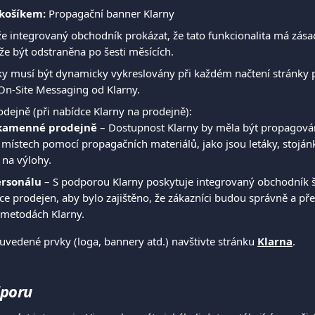
 košíkem:
 Propagační banner Klarny
 integrovaný obchodník prokázat, že tato funkcionalita má zása
e být odstraněna po šesti měsících.
ky musí být dynamicky vykreslovány při každém načtení stránky 
On-Site Messaging od Klarny.
dejně (při nabídce Klarny na prodejně):
 kamenné prodejně
 – Dostupnost Klarny by měla být propagová
místech pomocí propagačních materiálů, jako jsou letáky, stojánky
na výlohy.
ersonálu
 – S podporou Klarny poskytuje integrovaný obchodník š
e prodejen, aby bylo zajištěno, že zákazníci budou správně a př
 metodách Klarny.
uvedené prvky (loga, bannery atd.) navštivte stránku 
Klarna
.
dporu