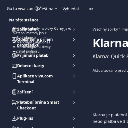
Přeskočit na hlavní obsah
Go to viva.com
Čeština
Vyhledat
⌘
K
Na této stránce
➡️ Klíčové výhody nabídky Klarny jako
Začínáme
Všechny sbírky
Při
platební metody jsou:
Klarn
➡️ Podrobnosti
Odesílání a příjem
➡️ Merchant Categories
prostředků
➡️ Marketingové aktivity
➡️Získat podporu
Přijímání plateb
Klarna: Quick
Debetní karty
Aktualizováno před v
Aplikace viva.com
Terminal
Zařízení
Platební brána Smart
Checkout
Klarna je platebn
Plug-ins
nebo platba ve 3 