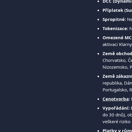
DCC (Dynami
Příplatek (Su
Spropitné:
 N
Tokenizace:
 
Omezené MC
aktivaci Klarny
Země obchod
Chorvatsko, Če
Nizozemsko, P
Země zákazní
republika, Dán
Portugalsko, 
Cenotvorba
:
 
Vypořádání:
 
do 30 dnů), ob
veškeré riziko
Platby v růz