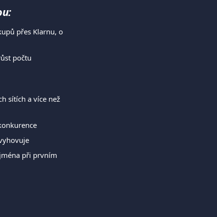
ou:
upů přes Klarnu, o 
ůst počtu 
 sítích a více než 
 konkurence
 vyhovuje
zejména při prvním 