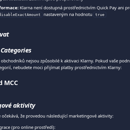
nformace:
 Klarna není dostupná prostřednictvím Quick Pay ani pro
 nastaveným na hodnotu 
disableExactAmount
true
ovat
Categories
 obchodníků nejsou způsobilé k aktivaci Klarny. Pokud vaše podn
egorií, nebudete moci přijímat platby prostřednictvím Klarny:
ed MCC
ové aktivity
očekává, že provedou následující marketingové aktivity:
grace (pro online prostředí):