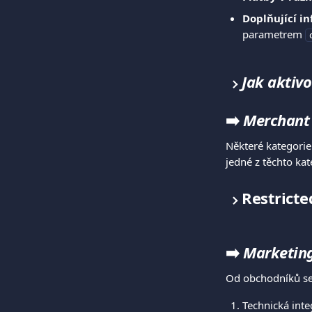
Doplňující i
parametrem 
Jak aktiv
➡️ 
Merchant 
Některé kategorie
jedné z těchto kat
Restrict
➡️ 
Marketing
Od obchodníků se 
Technická inte