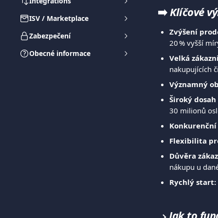
Integrations
➡️ 
Klíčové v
ISV / Marketplace
Zvýšení prod
Zabezpečení
20 % vyšší mír
Obecné informace
Velká zákazn
nakupujících č
Významný ob
Široký dosah
30 milionů os
Konkurenční
Flexibilita p
Důvěra zákaz
nákupu u dan
Rychlý start:
Jak to fun