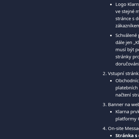
Logo Klarn
ve stejné m
stránce s 
zákazníkem
Schválené 
dále jen „
musí být p
stránky pr
doručování
Vstupní stránk
Obchodníci 
platebních
načtení st
Banner na we
Klarna prv
platformy 
On-site Messa
Stránka s