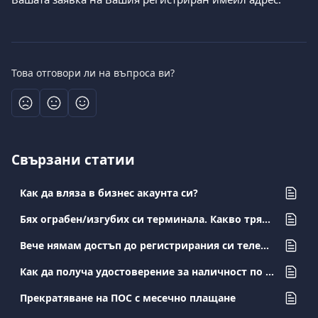
Това отговори ли на въпроса ви?
Свързани статии
Как да вляза в бизнес акаунта си?
Бях ограбен/изгубих си терминала. Какво трябва да направя?
Вече нямам достъп до регистрирания си телефонен номер. Как мога да го променя?
Как да получа удостоверение за наличност по моята бизнес сметка?
Прекратяване на ПОС с месечно плащане