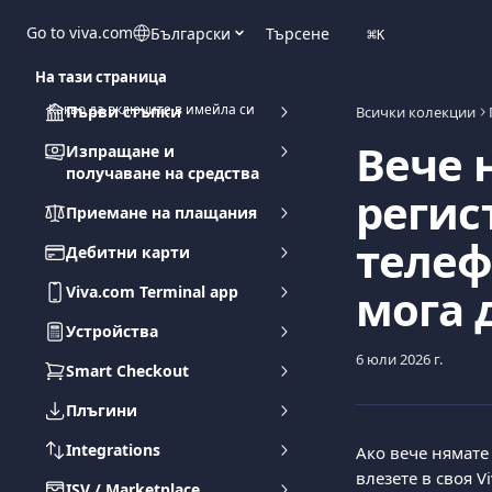
Към основното съдържание
Go to viva.com
Български
Търсене
⌘
K
На тази страница
Какво да включите в имейла си
Първи стъпки
Всички колекции
Вече 
Изпращане и
получаване на средства
регис
Приемане на плащания
телеф
Дебитни карти
мога 
Viva.com Terminal app
Устройства
6 юли 2026 г.
Smart Checkout
Плъгини
Integrations
Ако вече нямате
влезете в своя V
ISV / Marketplace