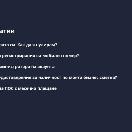
татии
ата си. Как да я нулирам?
я регистрирания си мобилен номер?
министратора на акаунта
удостоверение за наличност по моята бизнес сметка?
на ПОС с месечно плащане