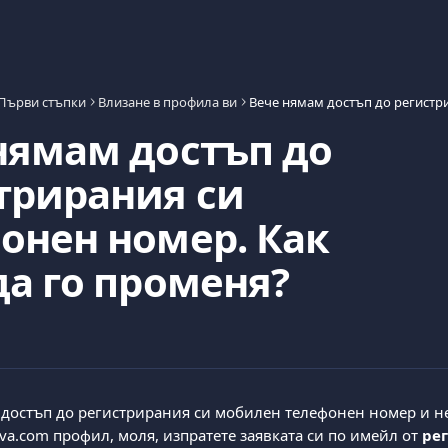
Първи стъпки
Влизане в профила ви
нямам достъп до
трирания си
онен номер. Как
да го променя?
 достъп до регистрирания си мобилен телефонен номер и не
iva.com профил, моля, изпратете заявката си по имейл от 
ре