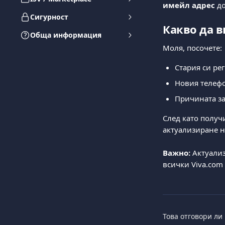
имейл адрес
 до
Сигурност
Какво да 
Обща информация
Моля, посочете:
Стария си ре
Новия телефо
Причината за
След като получ
актуализиране н
Важно:
 Актуали
всички Viva.com
Това отговори ли