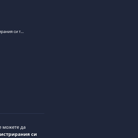
Вече нямам достъп до регистрирания си телефонен номер. Как мога да го променя?
 можете да 
гистрирания си 