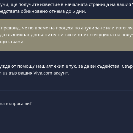
лучи, ще получите известие в началната страница на вашия 
едствата обикновено отнема до 5 дни.
 предвид, че по време на процеса по анулиране или изтегля
 да възникнат допълнителни такси от институцията на полу
ащи страни.
жда от помощ? Нашият екип е тук, за да ви съдейства. Свърж
h us във вашия Viva.com акаунт.
 на въпроса ви?