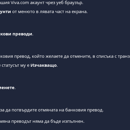
ашия Viva.com акаунт чрез уеб браузър.
аунти
 от менюто в лявата част на екрана.
кови преводи
.
ковия превод, който желаете да отмените, в списъка с тран
 статусът му е 
Изчакващо
.
менете
.
 за да потвърдите отмяната на банковия превод.
мяна преводът няма да бъде изпълнен.