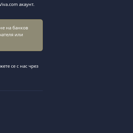
Viva.com акаунт.
не на банков 
чателя или 
ете се с нас чрез 