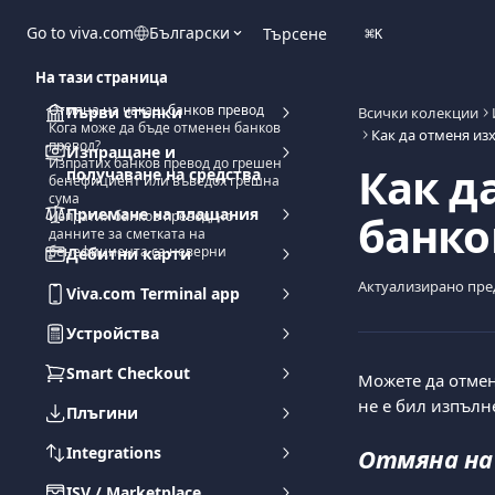
Към основното съдържание
Go to viva.com
Български
Търсене
⌘
K
На тази страница
Отмяна на чакащ банков превод
Първи стъпки
Всички колекции
Кога може да бъде отменен банков
Как да отменя из
превод?
Изпращане и
Изпратих банков превод до грешен
Как д
получаване на средства
бенефициент или въведох грешна
сума
Приемане на плащания
банко
Изпратих банков превод, но
данните за сметката на
бенефициента са неверни
Дебитни карти
Актуализирано пре
Viva.com Terminal app
Устройства
Smart Checkout
Можете да отмен
не е бил изпълн
Плъгини
Integrations
Отмяна на 
ISV / Marketplace