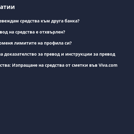
татии
ревеждам средства към друга банка?
вод на средства е отхвърлен?
роменя лимитите на профила си?
на доказателство за превод и инструкции за превод
ства: Изпращане на средства от сметки във Viva.com