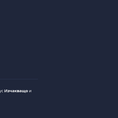
ус 
Изчакващо
 и 