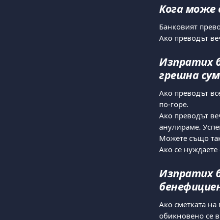
Кога може 
Банковият прево
Ако преводът ве
Изпратих б
грешна сум
Ако преводът все
по-горе.
Ако преводът ве
анулираме. Успе
Можете също так
Ако се нуждаете 
Изпратих б
бенефициен
Ако сметката на
обикновено се в