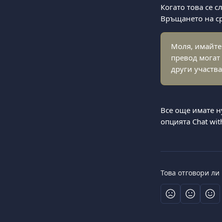
Когато това се с
Връщането на ср
Моля, имайте
превод могат
други участв
Все още имате ну
опцията Chat wit
Това отговори ли