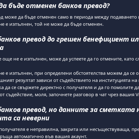
да бъде отменен банков превод?
д може да бъде отменен само в периода между подаването 
че е изпълнен, той не може да бъде отменен.
анков превод до грешен бенефициент ил
а
 още не е изпълнен, може да успеете да го отмените, като с
че е изпълнен, при определени обстоятелства можем да се о
шният резултат зависи от съдействието на институцията на 
а да се свържете директно с получателя и да го помолите да
от съдействие, моля, започнете разговор в чат чрез вашия V
анков превод, но данните за сметката н
та са неверни
 получателя е неправилна, закрита или несъществуваща, пре
ръща автоматично във вашия акаунт.