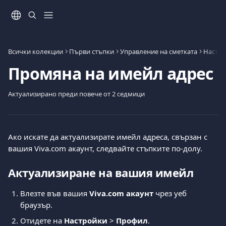
Към основното съдържание
Всички колекции
Първи стъпки
Управление на сметката
Настро
Промяна на имейл адрес
Актуализирано преди повече от 2 седмици
Ако искате да актуализирате имейл адреса, свързан с 
вашия Viva.com акаунт, следвайте стъпките по-долу.
Актуализиране на вашия имейл
Влезте във вашия 
Viva.com акаунт
 чрез уеб 
браузър.
Отидете на 
Настройки
 > 
Профил
.