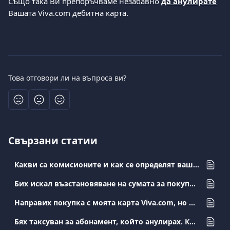
Също така Ви препоръчваме незабавно 
да анулирате
Вашата Viva.com дебитна карта.
Това отговори ли на въпроса ви?
Свързани статии
Какви са комисионите и как се определят вашите такси?
Бих искал възстановяване на сумата за покупка, която направих. Какво трябва да направя?
Направих покупка с моята карта Viva.com, но не получих продукта/услугата. Какво трябва да направя?
Бях таксуван за абонамент, който анулирах. Какво трябва да направя?