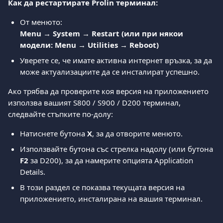
Как да рестартирате Prolin терминал:
От менюто:
Menu → System → Restart (или при някои 
модели: Menu → Utilities → Reboot)
Уверете се, че имате активна интернет връзка, за да 
може актуализациите да се инсталират успешно.
Ако трябва да проверите коя версия на приложението 
използва вашият S800 / S900 / D200 терминал, 
следвайте стъпките по-долу:
Натиснете бутона 
X
, за да отворите менюто.
Използвайте бутона със стрелка надолу (или бутона 
F2
 за D200), за да намерите опцията Application 
Details.
В този раздел се показва текущата версия на 
приложението, инсталирана на вашия терминал.