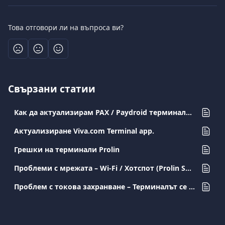
Това отговори ли на въпроса ви?
Свързани статии
Как да актуализирам PAX / Paydroid терминали? (A50, A77, A80, A910, A920, A920PRO)
Актуализиране Viva.com Terminal app.
Грешки на терминали Prolin
Проблеми с мрежата – Wi-Fi / Хотспот (Prolin S900 / D200)
Проблем с тoкова захранване – Терминалът се изключва по време на печат