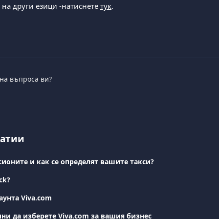
на други езици -натиснете 
тук
. 
 на въпроса ви?
татии
сионите и как се определят вашите такси?
ck?
аунта Viva.com
ни да изберете Viva.com за вашия бизнес