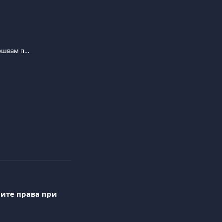
Какви са правата ми, когато извършвам плащания в Европа?
ите права при 