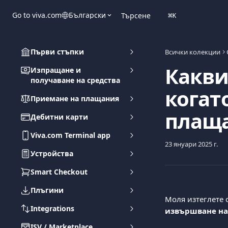
Към основното съдържание
Go to viva.com
Български
Търсене
⌘
K
Първи стъпки
Всички колекции
Какви
Изпращане и
получаване на средства
когат
Приемане на плащания
плаща
Дебитни карти
Viva.com Terminal app
23 януари 2025 г.
Устройства
Smart Checkout
Плъгини
Моля изтеглете 
Integrations
извършване на
ISV / Marketplace