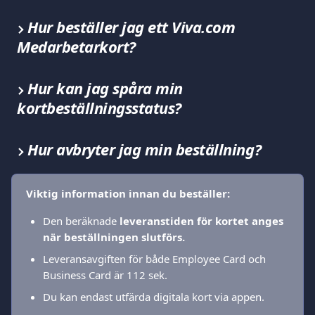
Hur beställer jag ett Viva.com 
Medarbetarkort?
Hur kan jag spåra min 
kortbeställningsstatus?
Hur avbryter jag min beställning?
Viktig information innan du beställer:
Den beräknade 
leveranstiden för kortet anges 
när beställningen slutförs.
Leveransavgiften för både Employee Card och 
Business Card är 112 sek.
Du kan endast utfärda digitala kort via appen.