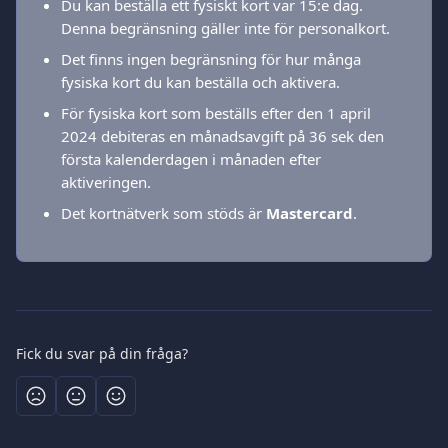
Du kan beställa ett fysiskt kort var 15:e dag. 
Denna begränsning gäller inte för personalkort.
Det finns ingen begränsning för hur många 
fysiska kort du kan beställa och aktivera.
För fysiska kort som beställs efter den 1 april 
2024 debiteras en månadsavgift på 36 sek den 
första kalenderdagen i månaden efter 
aktiveringen.
Det kortnätverk som stöds är 
Mastercard
.
Fick du svar på din fråga?