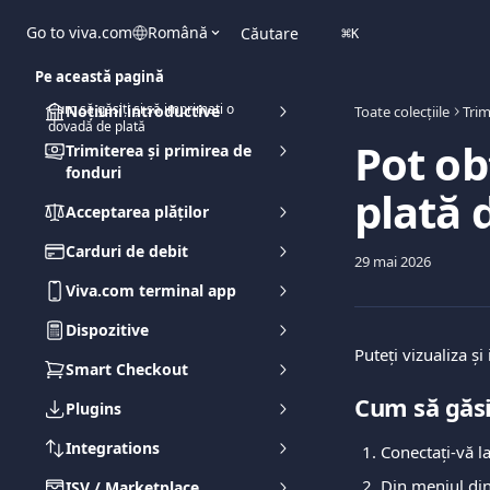
Direct la conținutul principal
Go to viva.com
Română
Căutare
⌘
K
Pe această pagină
Cum să găsiți și să imprimați o
Noțiuni introductive
Toate colecțiile
Trim
dovadă de plată
Pot ob
Trimiterea și primirea de
fonduri
plată 
Acceptarea plăților
Carduri de debit
29 mai 2026
Viva.com terminal app
Dispozitive
Puteți vizualiza 
Smart Checkout
Cum să găsi
Plugins
Integrations
Conectați-vă l
Din meniul din
ISV / Marketplace