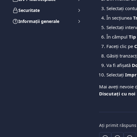
Selectați contul
Securitate
În secțiunea 
T
Informații generale
Selectați inter
În câmpul 
Tip
Faceți clic pe 
C
Găsiți tranzacți
Va fi afișată 
Do
Selectați 
Impr
Mai aveți nevoie d
Discutați cu noi
Ați primit răspuns