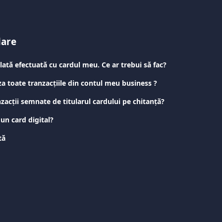
lare
ată efectuată cu cardul meu. Ce ar trebui să fac?
a toate tranzacțiile din contul meu business ?
zacții semnate de titularul cardului pe chitanță?
un card digital?
tă