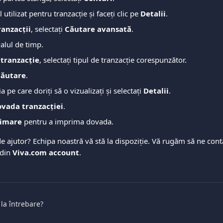
 utilizat pentru tranzacție și faceți clic pe 
Detalii
.
ranzacții
, selectați 
Căutare avansată
.
valul de timp.
 tranzacție
, selectați tipul de tranzacție corespunzător.
ăutare
.
a pe care doriți să o vizualizați și selectați 
Detalii
.
vada tranzacției
.
imare
 pentru a imprima dovada.
e ajutor? Echipa noastră vă stă la dispoziție. Vă rugăm să ne cont
 din 
Viva.com account
.
 la întrebare?