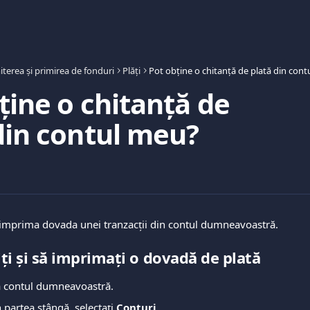
iterea și primirea de fonduri
Plăți
Pot obține o chitanță de plată din con
ține o chitanță de
din contul meu?
și imprima dovada unei tranzacții din contul dumneavoastră.
ți și să imprimați o dovadă de plată
a contul dumneavoastră.
 partea stângă, selectați 
Conturi
.