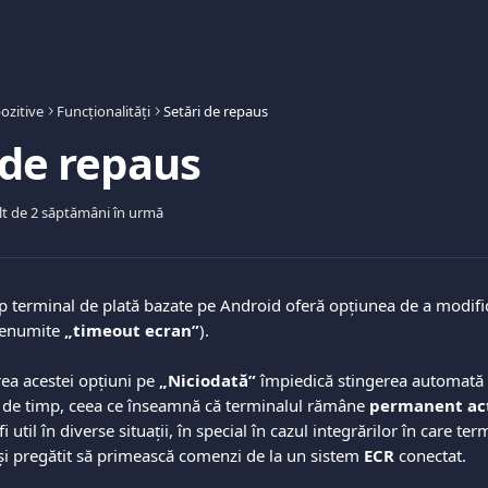
ozitive
Funcționalități
Setări de repaus
 de repaus
lt de 2 săptămâni în urmă
ip terminal de plată bazate pe Android oferă opțiunea de a modifi
denumite 
„timeout ecran”
).
ea acestei opțiuni pe 
„Niciodată”
 împiedică stingerea automată 
de timp, ceea ce înseamnă că terminalul rămâne 
permanent ac
i util în diverse situații, în special în cazul integrărilor în care ter
și pregătit să primească comenzi de la un sistem 
ECR
 conectat.