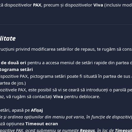
că dispozitivelor 
PAX
, precum și dispozitivelor 
Viva
 (inclusiv mod
litate
rucțiuni privind modificarea setărilor de repaus, te rugăm să consu
s de două ori
 pentru a accesa meniul de setări rapide din partea d
tograma setări
ispozitive PAX, pictograma setări poate fi situată în partea de sus 
artea de jos.)
ozitivele PAX, este posibil să vi se ceară să introduceți o parolă p
caz, vă rugăm să contactați 
Viva
 pentru deblocare.
etări, apasă pe 
Afișaj
 și ordinea opțiunilor din meniu pot varia, în funcție de dispozitiv
)
ează opțiunea 
Timeout ecran
spozitive PAX, acest submeniu se numește 
Repaus
, în loc de 
Timeout