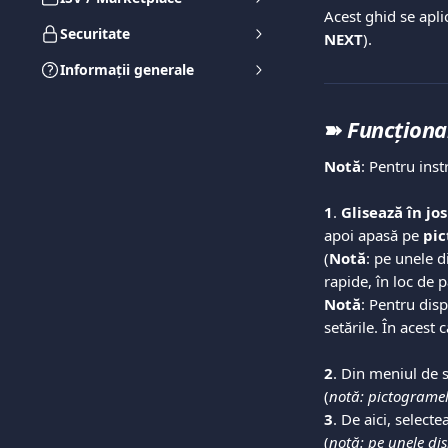
Acest ghid se apli
Securitate
NEXT
).
Informații generale
➽ 
Funcționa
Notă
: Pentru inst
1
. 
Glisează în jo
apoi apasă pe 
pic
(
Notă
: pe unele d
rapide, în loc de p
Notă
: Pentru disp
setările. În acest 
2
. Din meniul de s
(
notă: pictogramele
3
. De aici, select
(
notă: pe unele di