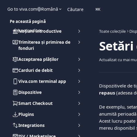
Direct la conținutul principal
Go to viva.com
Română
Căutare
⌘
K
Pe această pagină
➽ Funcționalitate
Noțiuni introductive
Toate colecțiile
Disp
Setări
Trimiterea și primirea de
fonduri
Acceptarea plăților
Actualizat cu mai mu
Carduri de debit
Viva.com terminal app
Dispozitivele de t
Dispozitive
repaus
 (adesea 
Smart Checkout
De exemplu, setar
anumită perioadă 
Plugins
Acest lucru poate f
Integrations
mereu disponibil 
ISV / Marketplace