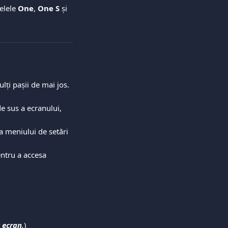
elele 
One
, 
One S
 și 
lți pașii de mai jos.
e sus a ecranului, 
a meniului de setări 
entru a accesa 
 ecran
.
)