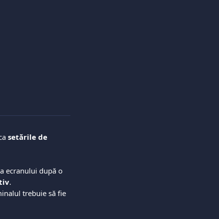
ca 
setările de 
a ecranului după o 
tiv
.
minalul trebuie să fie 