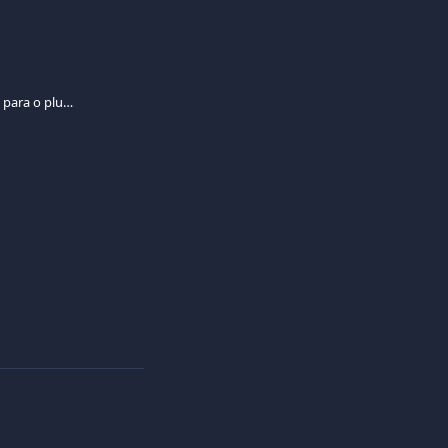
Onde posso encontrar os registos para o plugin Viva.com smart Checkout para WooCommerce"?