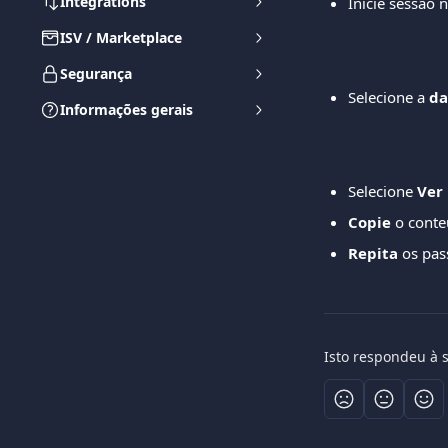
Integrations
Inicie sessão 
ISV / Marketplace
Segurança
Selecione a 
da
Informações gerais
Selecione
 Ver
Copie
 o conte
Repita
 os pas
Isto respondeu à 