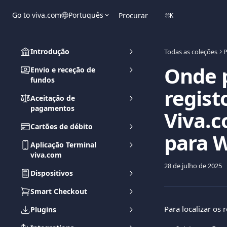
Ir para conteúdo principal
Go to viva.com
Português
Procurar
⌘
K
Introdução
Todas as coleções
P
Onde p
Envio e receção de
fundos
regist
Aceitação de
pagamentos
Viva.
Cartões de débito
para 
Aplicação Terminal
viva.com
28 de julho de 2025
Dispositivos
Smart Checkout
Para localizar os 
Plugins