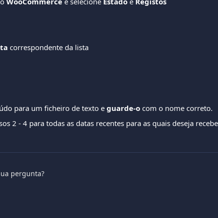
no
 WooCommerce 
e selecione
 Estado 
e
 Registos
ta
 correspondente da lista 
údo para um ficheiro de texto e 
guarde-o
 com o nome correto. 
sos 2 - 4 para todas as datas recentes para as quais deseja receber
sua pergunta?