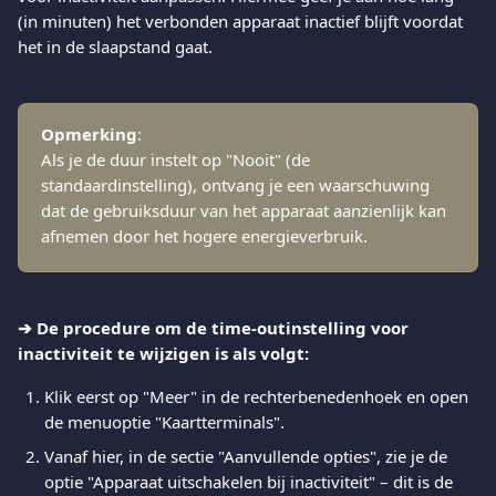
(in minuten) het verbonden apparaat inactief blijft voordat 
het in de slaapstand gaat.
Opmerking
:
Als je de duur instelt op "Nooit" (de 
standaardinstelling), ontvang je een waarschuwing 
dat de gebruiksduur van het apparaat aanzienlijk kan 
afnemen door het hogere energieverbruik.
➔ De procedure om de time-outinstelling voor 
inactiviteit te wijzigen is als volgt:
Klik eerst op "Meer" in de rechterbenedenhoek en open 
de menuoptie "Kaartterminals". 
Vanaf hier, in de sectie "Aanvullende opties", zie je de 
optie "Apparaat uitschakelen bij inactiviteit" – dit is de 