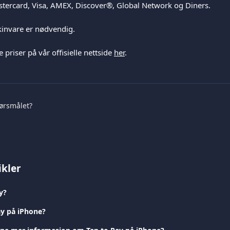
astercard, Visa, AMEX, Discover®, Global Network og Diners.
kinvare er nødvendig.
 priser på vår offisielle nettside 
her
.
pørsmålet?
ikler
y?
ay på iPhone?