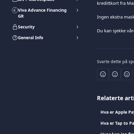
kredittkort fra M
Viva Advance Financing
GR
Ingen ekstra mas
Security
Du kan sjekke våre
General Info
Svarte dette på s
Relaterte art
Hva er Apple Pa
Hva er Tap to P