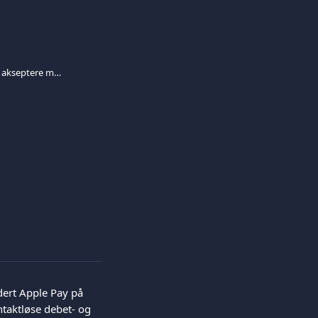
Hvilke betalingsmetoder kan jeg akseptere med Tap to Pay på iPhone, og hvor mye koster det?
dert Apple Pay på 
taktløse debet- og 