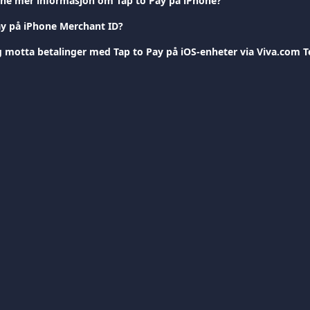
nne mer informasjon om Tap to Pay på iPhone?
ay på iPhone Merchant ID?
 motta betalinger med Tap to Pay på iOS-enheter via Viva.com T