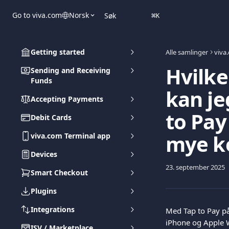
Gå til hovedinnhold
Go to viva.com
Norsk
Søk
⌘
K
Getting started
Alle samlinger
viva
Hvilke
Sending and Receiving
Funds
kan je
Accepting Payments
to Pay
Debit Cards
mye ko
viva.com Terminal app
Devices
23. september 2025
Smart Checkout
Plugins
Integrations
Med Tap to Pay på
iPhone og Apple W
ISV / Marketplace