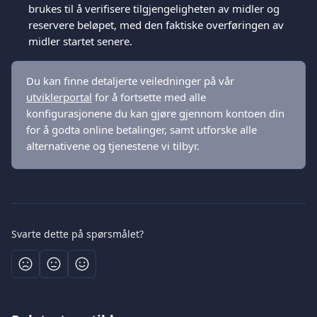
brukes til å verifisere tilgjengeligheten av midler og 
reservere beløpet, med den faktiske overføringen av 
midler startet senere.
Du kan finne detaljerte veiledninger på vår 
utviklerportal
 for å fortsette med alle 
konfigurasjonene du kan gjøre gjennom kontoen din 
for å godta online betalinger, samt utforske alle 
alternativene og tjenestene vi tilbyr.
Svarte dette på spørsmålet?