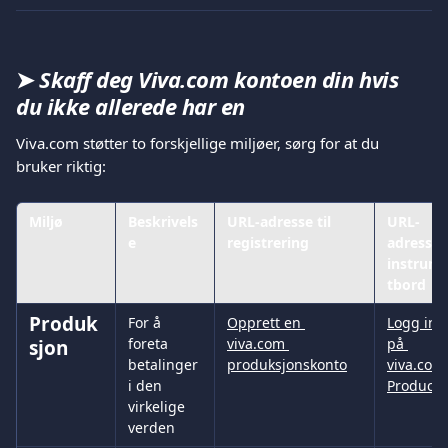
➤ 
Skaff deg Viva.com kontoen din hvis 
du ikke allerede har en
Viva.com støtter to forskjellige miljøer, sørg for at du 
bruker riktig:
Miljø
Beskrivels
URL-adresse til 
URL-
e
registrering
adresse t
instrum
tbord
Produk
For å 
Opprett en 
Logg inn
foreta 
viva.com 
på 
sjon
betalinger 
produksjonskonto﻿
viva.com
i den 
Productio
virkelige 
verden