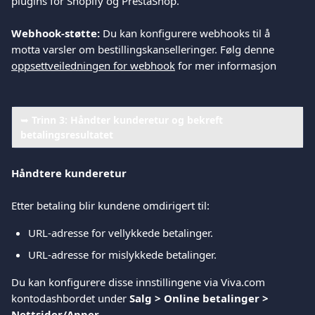
plugins for Shopify og PrestaShop.
Webhook-støtte:
 Du kan konfigurere webhooks til å 
motta varsler om bestillingskanselleringer. Følg denne 
oppsettveiledningen for webhook
 for mer informasjon
➥ 
Trinn 3: Håndter kunderetur og bekreft 
betalingsresultatet
Håndtere kunderetur
Etter betaling blir kundene omdirigert til:
URL-adresse for vellykkede betalinger.
URL-adresse for mislykkede betalinger.
Du kan konfigurere disse innstillingene via Viva.com 
kontodashbordet under 
Salg > Online betalinger > 
Nettsider/Apper