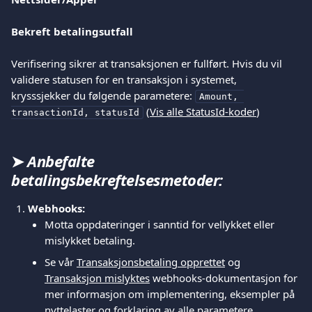
Bekreft betalingsutfall
Verifisering sikrer at transaksjonen er fullført. Hvis du vil 
validere statusen for en transaksjon i systemet, 
krysssjekker du følgende parametere: 
Amount, 
 (
Vis alle StatusId-koder
)
transactionId, statusId
➤ 
Anbefalte 
betalingsbekreftelsesmetoder:
Webhooks:
Motta oppdateringer i sanntid for vellykket eller 
mislykket betaling.
Se vår 
Transaksjonsbetaling opprettet
 og 
Transaksjon mislyktes
 webhooks-dokumentasjon for 
mer informasjon om implementering, eksempler på 
nyttelaster og forklaring av alle parametere.