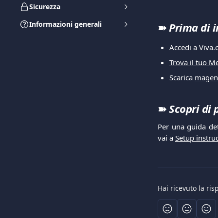
Sicurezza
Informazioni generali
➽
Prima di i
Accedi a Viva
Trova il tuo M
Scarica
magent
➽
Scopri di 
Per una guida det
vai a
Setup instru
Hai ricevuto la ri