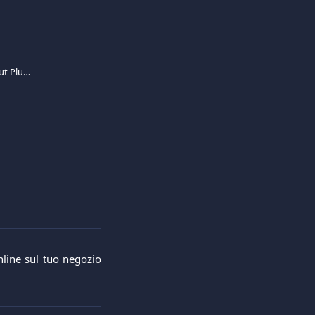
Integrazione di Viva.com Smart Checkout Plugin per Magento
nline sul tuo negozio