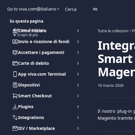
Vai al contenuto principale
Go to viva.com
Italiano
Cerca
⌘
K
Su questa pagina
➽ Prima di iniziare
Come iniziare
Tutte le collezioni
P
➽ Scopri di più
Integr
Invio e ricezione di fondi
Accettare i pagamenti
Smart 
Carte di debito
Magen
App viva.com Terminal
Dispositivi
16 marzo 2026
Smart Checkout
Plugins
Il nostro plug-in
Integrations
Magento tramite 
ISV / Marketplace