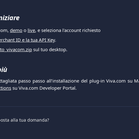
niziare
.com,
demo
o
live
, e seleziona l'account richiesto
erchant ID e la tua API Key
.
o_vivacom.zip
sul tuo desktop.
più
tagliata passo passo all’installazione del plug-in Viva.com su 
ctions
su Viva.com Developer Portal.
sposta alla tua domanda?