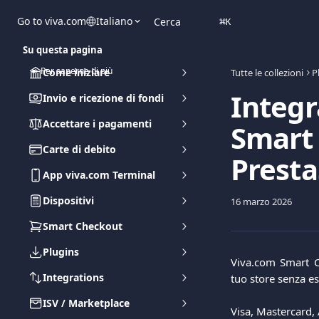
Vai al contenuto principale
Go to viva.com
Italiano
Cerca
⌘
K
Su questa pagina
➽ Per saperne di più
Come iniziare
Tutte le collezioni
P
Integr
Invio e ricezione di fondi
Accettare i pagamenti
Smart 
Carte di debito
Prest
App viva.com Terminal
Dispositivi
16 marzo 2026
Smart Checkout
Plugins
Viva.com Smart C
Integrations
tuo store senza es
ISV / Marketplace
Visa, Mastercard,