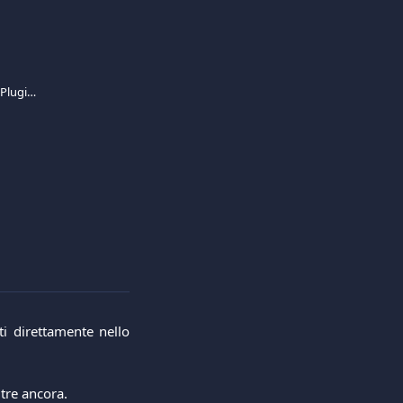
Integrazione Viva.com Smart Checkout Plugin per PrestaShop
i direttamente nello
tre ancora.