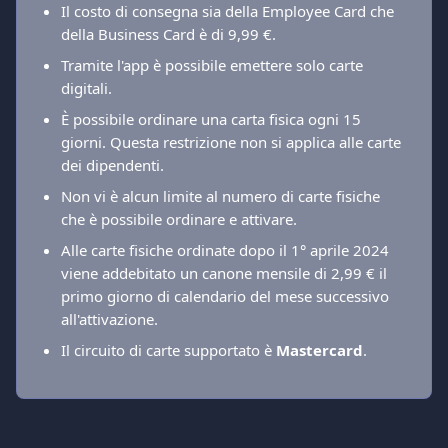
Il costo di consegna sia della Employee Card che 
della Business Card è di 9,99 €.
Tramite l'app è possibile emettere solo carte 
digitali.
È possibile ordinare una carta fisica ogni 15 
giorni. Questa restrizione non si applica alle carte 
dei dipendenti.
Non vi è alcun limite al numero di carte fisiche 
che è possibile ordinare e attivare.
Alle carte fisiche ordinate dopo il 1° aprile 2024 
viene addebitato un canone mensile di 2,99 € il 
primo giorno di calendario del mese successivo 
all'attivazione.
Il circuito di carte supportato è 
Mastercard
.