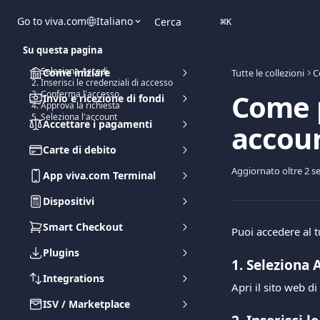
Vai al contenuto principale
Go to viva.com
Italiano
Cerca
⌘
K
Su questa pagina
1. Seleziona Accedi
Come iniziare
Tutte le collezioni
C
2. Inserisci le credenziali di accesso
Come p
3. Conferma l'accesso
Invio e ricezione di fondi
4. Approva la richiesta
5. Seleziona l'account
Accettare i pagamenti
accoun
Carte di debito
Aggiornato oltre 2 s
App viva.com Terminal
Dispositivi
Smart Checkout
Puoi accedere al t
Plugins
1. Seleziona 
Integrations
Apri il sito web d
ISV / Marketplace