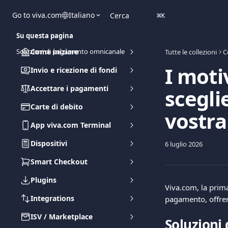
Vai al contenuto principale
Go to viva.com
Italiano
Cerca
⌘
K
Su questa pagina
Soluzioni di pagamento omnicanale
Come iniziare
Tutte le collezioni
C
I moti
Invio e ricezione di fondi
Accettare i pagamenti
scegli
Carte di debito
vostra
App viva.com Terminal
Dispositivi
6 luglio 2026
Smart Checkout
Plugins
Viva.com, la prim
Integrations
pagamento, offren
ISV / Marketplace
Soluzioni