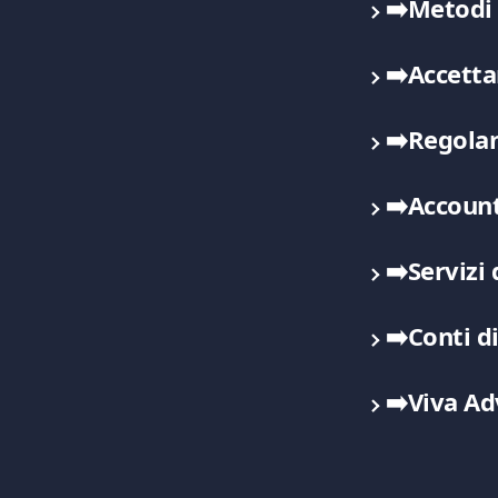
➡️Metodi
➡️Accetta
➡️Regola
➡️Account
➡️Servizi
➡️Conti d
➡️Viva Ad