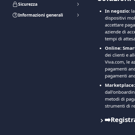
Sicurezza
In negozio:
 l
Informazioni generali
dispositivi mob
accettare paga
aziende di acc
tempi di attesa
Online: Smar
dei clienti e 
Viva.com, le a
pagamenti anda
pagamenti anda
Marketplace:
dall’onboarding
metodi di paga
strumenti di r
➡️Registr