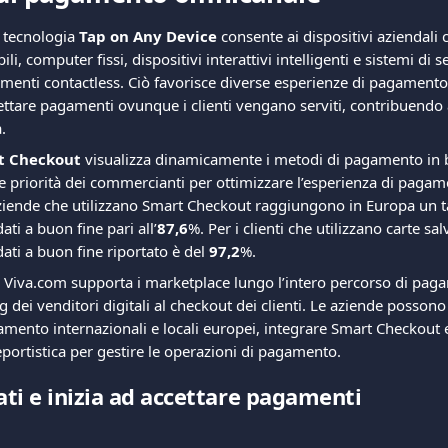
a tecnologia 
Tap on Any Device
 consente ai dispositivi aziendali c
ili, computer fissi, dispositivi interattivi intelligenti e sistemi di s
menti contactless. Ciò favorisce diverse esperienze di pagamento
ettare pagamenti ovunque i clienti vengano serviti, contribuendo a
.
t Checkout
 visualizza dinamicamente i metodi di pagamento in b
alle priorità dei commercianti per ottimizzare l’esperienza di paga
ziende che utilizzano Smart Checkout raggiungono in Europa un t
ti a buon fine pari all’
87,6
%. Per i clienti che utilizzano carte salv
ti a buon fine riportato è del 
97,2
%.
 Viva.com supporta i marketplace lungo l’intero percorso di pag
 dei venditori digitali al checkout dei clienti. Le aziende possono
mento internazionali e locali europei, integrare Smart Checkout e 
eportistica per gestire le operazioni di pagamento.
ati e inizia ad accettare pagamenti