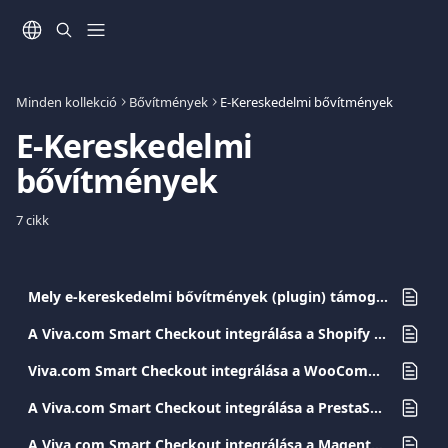
Ugrás a fő tartalomra
Minden kollekció
Bővítmények
E-Kereskedelmi bővítmények
E-Kereskedelmi 
bővítmények
7 cikk
Mely e-kereskedelmi bővítmények (plugin) támogatottak?
A Viva.com Smart Checkout integrálása a Shopify bővítménnyel
Viva.com Smart Checkout integrálása a WooCommerce-szel
A Viva.com Smart Checkout integrálása a PrestaShop bővítménny
A Viva.com Smart Checkout integrálása a Magento bővítménnyel