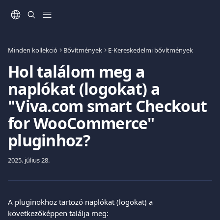
Ugrás a fő tartalomra
Minden kollekció
Bővítmények
E-Kereskedelmi bővítmények
Hol találom meg a
naplókat (logokat) a
"Viva.com smart Checkout
for WooCommerce"
pluginhoz?
2025. július 28.
A pluginokhoz tartozó naplókat (logokat) a 
következőképpen találja meg: 