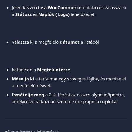
Jelentkezzen be a 
WooCommerce
 oldalán és válassza ki 
a 
Státusz 
és
 Naplók (
Logs) 
lehetőséget. 
Válassza ki a megfelelő 
dátumot
 a listából 
Kattintson a 
Megtekintésre
Másolja ki
 a tartalmat egy szöveges fájlba, és mentse el 
a megfelelő névvel. 
Ismételje meg
 a 2-4. lépést az összes olyan időpontra, 
amelyre vonatkozóan szeretné megkapni a naplókat. 
Választ kapott a kérdésére?