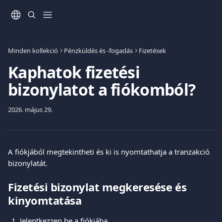
Ugrás a fő tartalomra
Minden kollekció
Pénzküldés és -fogadás
Fizetések
Kaphatok fizetési
bizonylatot a fiókomból?
2026. május 29.
A fiókjából megtekintheti és ki is nyomtathatja a tranzakció 
bizonylatát.
Fizetési bizonylat megkeresése és 
kinyomtatása
Jelentkezzen be a fiókjába.